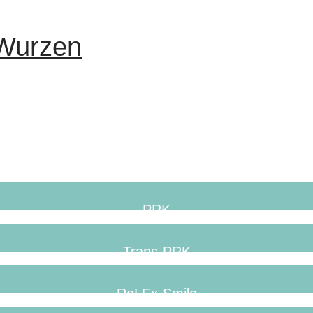
 Wurzen
PRK
Trans-PRK
ReLEx-Smile