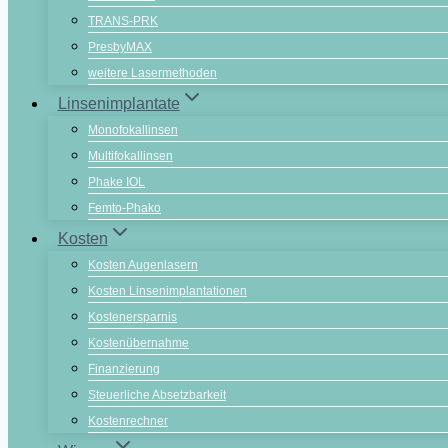
TRANS-PRK
PresbyMAX
weitere Lasermethoden
Linsenimplantate
Monofokallinsen
Multifokallinsen
Phake IOL
Femto-Phako
Kosten
Kosten Augenlasern
Kosten Linsenimplantationen
Kostenersparnis
Kostenübernahme
Finanzierung
Steuerliche Absetzbarkeit
Kostenrechner