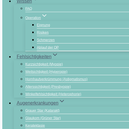
Wissen
FAQ
Operation
Eignung
Risiken
Schmerzen
Ablauf der OP
Fehlsichtigkeiten
Kurzsichtigkeit (Myopie)
Weitsichtigkeit (Hyperopie)
Hornhautverkrümmung (Astigmatismus)
Alterssichtigkeit (Presbyopie)
Winkelfehlsichtigkeit (Heterophorie)
Augenerkrankungen
Grauer Star (Katarakt)
Glaukom (Grüner Star)
Keratektasie