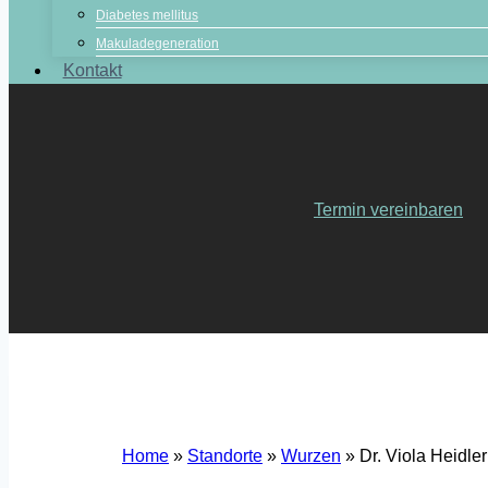
Diabetes mellitus
Makuladegeneration
Kontakt
Termin vereinbaren
Home
»
Standorte
»
Wurzen
»
Dr. Viola Heidle