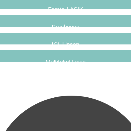
Femto-LASIK
Presbyond
ICL Linsen
Multifokal Linse