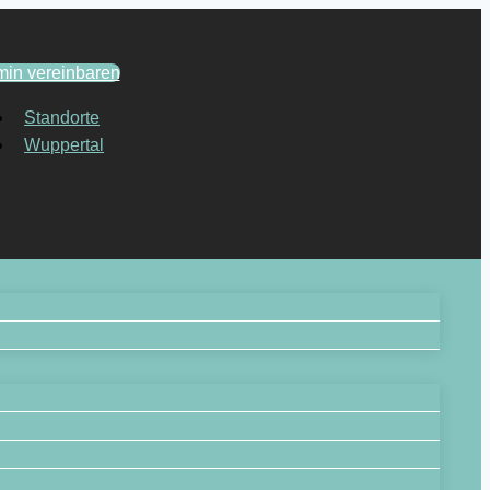
min vereinbaren
Standorte
Wuppertal