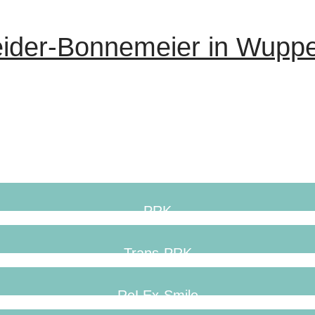
eider-Bonnemeier in Wuppe
PRK
Trans-PRK
ReLEx-Smile