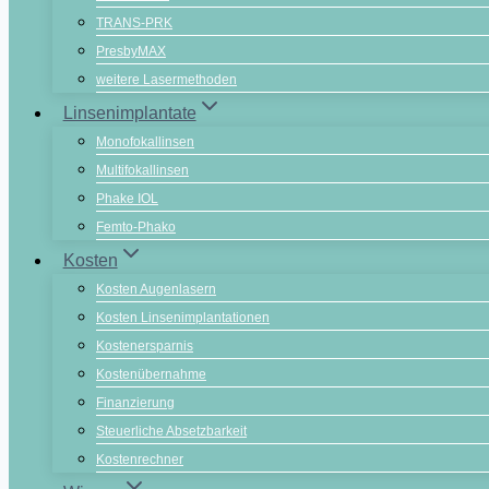
TRANS-PRK
PresbyMAX
weitere Lasermethoden
Linsenimplantate
Monofokallinsen
Multifokallinsen
Phake IOL
Femto-Phako
Kosten
Kosten Augenlasern
Kosten Linsenimplantationen
Kostenersparnis
Kostenübernahme
Finanzierung
Steuerliche Absetzbarkeit
Kostenrechner