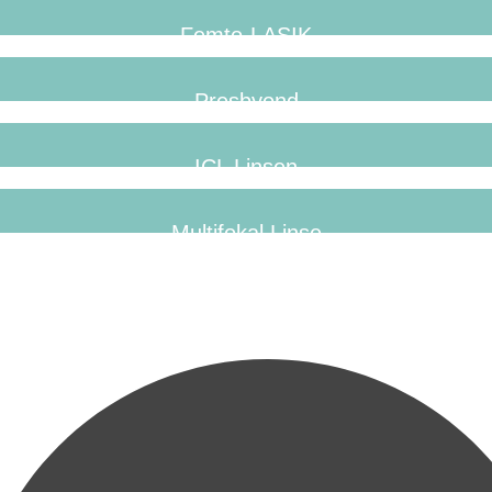
Femto-LASIK
Presbyond
ICL Linsen
Multifokal Linse