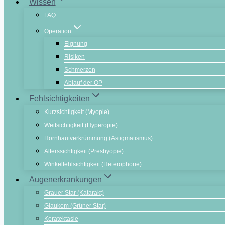
Wissen
FAQ
Operation
Eignung
Risiken
Schmerzen
Ablauf der OP
Fehlsichtigkeiten
Kurzsichtigkeit (Myopie)
Weitsichtigkeit (Hyperopie)
Hornhautverkrümmung (Astigmatismus)
Alterssichtigkeit (Presbyopie)
Winkelfehlsichtigkeit (Heterophorie)
Augenerkrankungen
Grauer Star (Katarakt)
Glaukom (Grüner Star)
Keratektasie