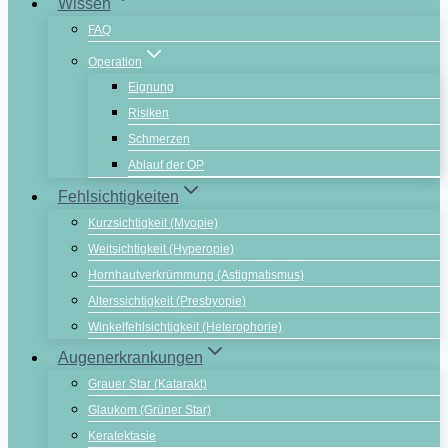
Wissen
FAQ
Operation
Eignung
Risiken
Schmerzen
Ablauf der OP
Fehlsichtigkeiten
Kurzsichtigkeit (Myopie)
Weitsichtigkeit (Hyperopie)
Hornhautverkrümmung (Astigmatismus)
Alterssichtigkeit (Presbyopie)
Winkelfehlsichtigkeit (Heterophorie)
Augenerkrankungen
Grauer Star (Katarakt)
Glaukom (Grüner Star)
Keratektasie