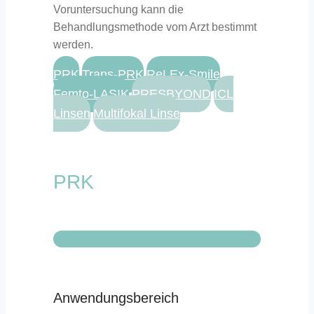
Voruntersuchung kann die
Behandlungsmethode vom Arzt bestimmt
werden.
PRK
Trans-PRK
ReLEx-Smile
Femto-LASIK
PRESBYOND
ICL
Linsen
Multifokal Linse
PRK
Anwendungsbereich