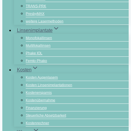
TRANS-PRK
PresbyMAX
weitere Lasermethoden
Linsenimplantate
Monofokallinsen
Multifokallinsen
Phake IOL
Femto-Phako
Kosten
Kosten Augenlasern
Kosten Linsenimplantationen
Kostenersparnis
Kostenübernahme
Finanzierung
Steuerliche Absetzbarkeit
Kostenrechner