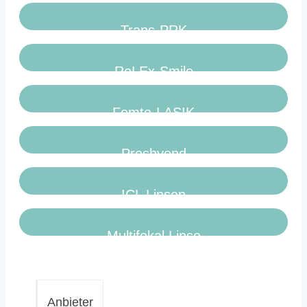
Trans-PRK
ReLEx-Smile
Femto-LASIK
Presbyond
ICL Linsen
Multifokal Linse
Anbieter