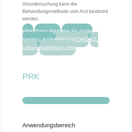
Voruntersuchung kann die
Behandlungsmethode vom Arzt bestimmt
werden.
PRK
Trans-PRK
ReLEx-Smile
Femto-LASIK
PRESBYOND
ICL
Linsen
Multifokal Linse
PRK
Anwendungsbereich