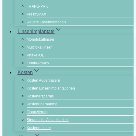
TRANS-PRK
PresbyMAX
weitere Lasermethoden
Linsenimplantate
Monofokallinsen
Multifokallinsen
Phake IOL
Femto-Phako
Kosten
Kosten Augenlasern
Kosten Linsenimplantationen
Kostenersparnis
Kostenübernahme
Finanzierung
Steuerliche Absetzbarkeit
Kostenrechner