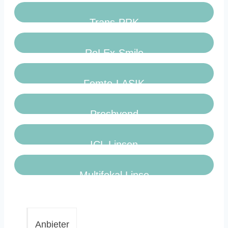
Trans-PRK
ReLEx-Smile
Femto-LASIK
Presbyond
ICL Linsen
Multifokal Linse
Anbieter