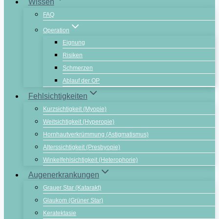
Wissen
FAQ
Operation
Eignung
Risiken
Schmerzen
Ablauf der OP
Fehlsichtigkeiten
Kurzsichtigkeit (Myopie)
Weitsichtigkeit (Hyperopie)
Hornhautverkrümmung (Astigmatismus)
Alterssichtigkeit (Presbyopie)
Winkelfehlsichtigkeit (Heterophorie)
Augenerkrankungen
Grauer Star (Katarakt)
Glaukom (Grüner Star)
Keratektasie