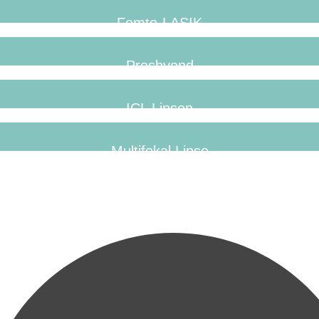
Femto-LASIK
Presbyond
ICL Linsen
Multifokal Linse