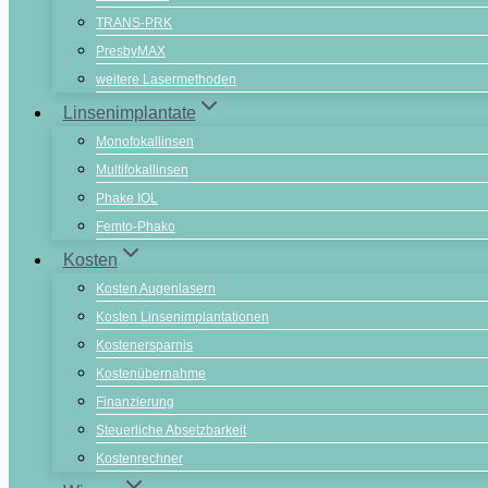
TRANS-PRK
PresbyMAX
weitere Lasermethoden
Linsenimplantate
Monofokallinsen
Multifokallinsen
Phake IOL
Femto-Phako
Kosten
Kosten Augenlasern
Kosten Linsenimplantationen
Kostenersparnis
Kostenübernahme
Finanzierung
Steuerliche Absetzbarkeit
Kostenrechner