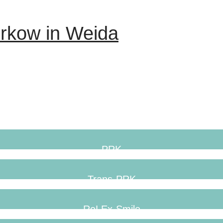
rkow in Weida
PRK
Trans-PRK
ReLEx-Smile