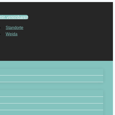
min vereinbaren
Standorte
Weida