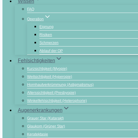
Wissen
FAQ
Operation
Eignung
Risiken
Schmerzen
Ablauf der OP
Fehlsichtigkeiten
Kurzsichtigkeit (Myopie)
Weitsichtigkeit (Hyperopie)
Hornhautverkrümmung (Astigmatismus)
Alterssichtigkeit (Presbyopie)
Winkelfehlsichtigkeit (Heterophorie)
Augenerkrankungen
Grauer Star (Katarakt)
Glaukom (Grüner Star)
Keratektasie