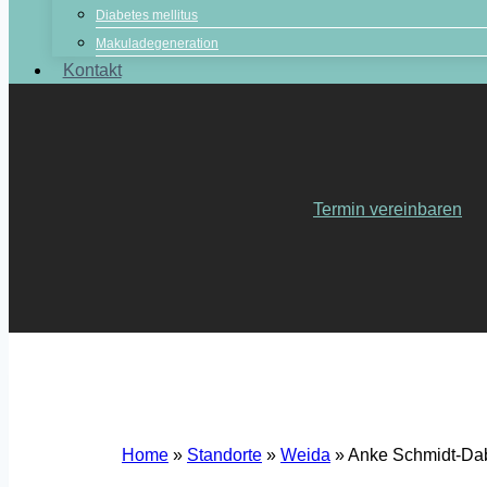
Diabetes mellitus
Makuladegeneration
Kontakt
Termin vereinbaren
Home
»
Standorte
»
Weida
»
Anke Schmidt-Da