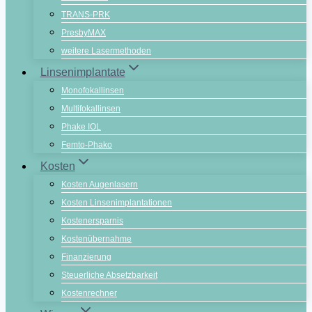
TRANS-PRK
PresbyMAX
weitere Lasermethoden
Linsenimplantate
Monofokallinsen
Multifokallinsen
Phake IOL
Femto-Phako
Kosten
Kosten Augenlasern
Kosten Linsenimplantationen
Kostenersparnis
Kostenübernahme
Finanzierung
Steuerliche Absetzbarkeit
Kostenrechner