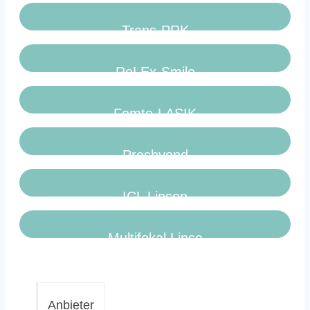
Trans-PRK
ReLEx-Smile
Femto-LASIK
Presbyond
ICL Linsen
Multifokal Linse
Anbieter