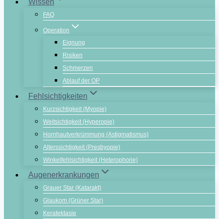
Wissen
FAQ
Operation
Eignung
Risiken
Schmerzen
Ablauf der OP
Fehlsichtigkeiten
Kurzsichtigkeit (Myopie)
Weitsichtigkeit (Hyperopie)
Hornhautverkrümmung (Astigmatismus)
Alterssichtigkeit (Presbyopie)
Winkelfehlsichtigkeit (Heterophorie)
Augenerkrankungen
Grauer Star (Katarakt)
Glaukom (Grüner Star)
Keratektasie