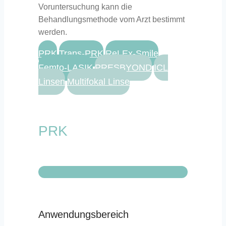
Voruntersuchung kann die
Behandlungsmethode vom Arzt bestimmt
werden.
PRK
Trans-PRK
ReLEx-Smile
Femto-LASIK
PRESBYOND
ICL
Linsen
Multifokal Linse
PRK
Anwendungsbereich