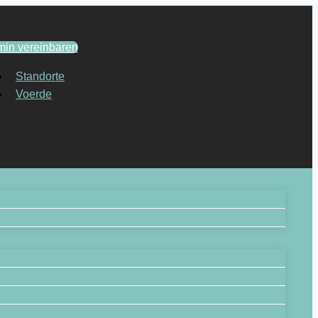
min vereinbaren
Standorte
Voerde