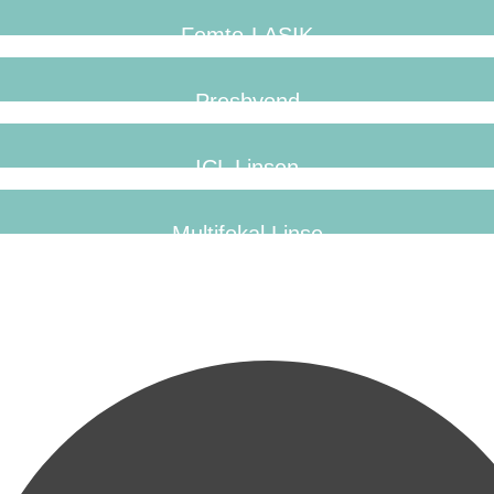
Femto-LASIK
Presbyond
ICL Linsen
Multifokal Linse