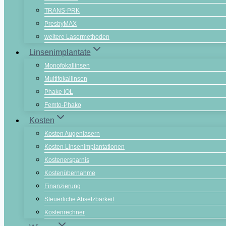
TRANS-PRK
PresbyMAX
weitere Lasermethoden
Linsenimplantate
Monofokallinsen
Multifokallinsen
Phake IOL
Femto-Phako
Kosten
Kosten Augenlasern
Kosten Linsenimplantationen
Kostenersparnis
Kostenübernahme
Finanzierung
Steuerliche Absetzbarkeit
Kostenrechner