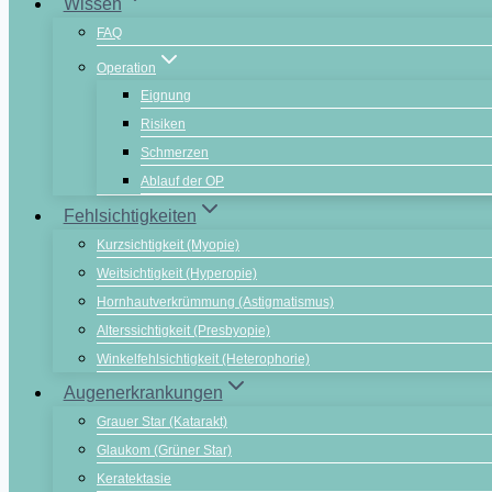
Wissen
FAQ
Operation
Eignung
Risiken
Schmerzen
Ablauf der OP
Fehlsichtigkeiten
Kurzsichtigkeit (Myopie)
Weitsichtigkeit (Hyperopie)
Hornhautverkrümmung (Astigmatismus)
Alterssichtigkeit (Presbyopie)
Winkelfehlsichtigkeit (Heterophorie)
Augenerkrankungen
Grauer Star (Katarakt)
Glaukom (Grüner Star)
Keratektasie