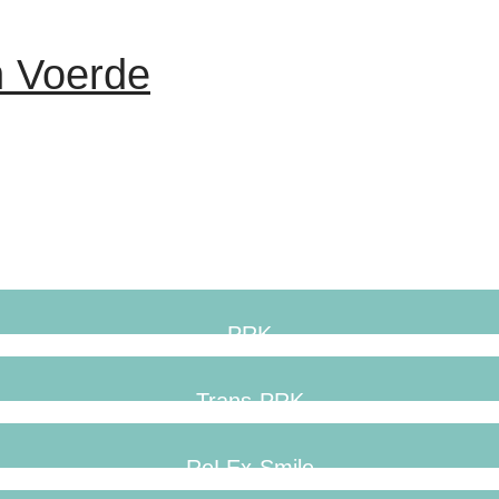
n Voerde
PRK
Trans-PRK
ReLEx-Smile