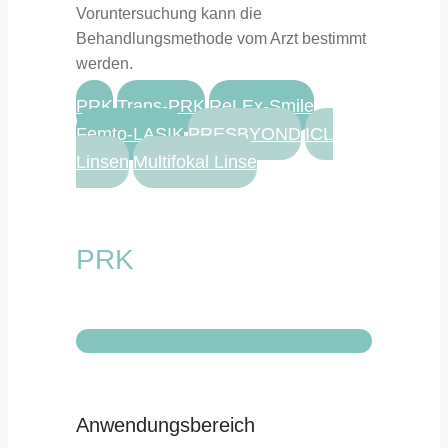
Voruntersuchung kann die
Behandlungsmethode vom Arzt bestimmt
werden.
PRK
Trans-PRK
ReLEx-Smile
Femto-LASIK
PRESBYOND
ICL
Linsen
Multifokal Linse
PRK
Anwendungsbereich