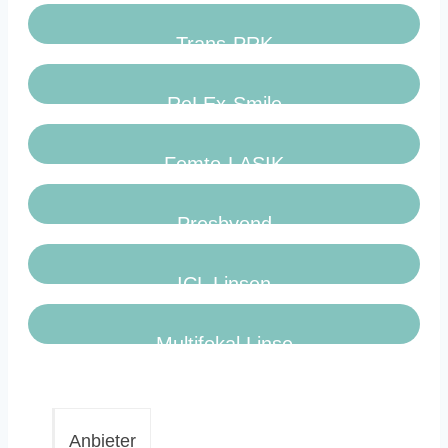
Trans-PRK
ReLEx-Smile
Femto-LASIK
Presbyond
ICL Linsen
Multifokal Linse
Anbieter