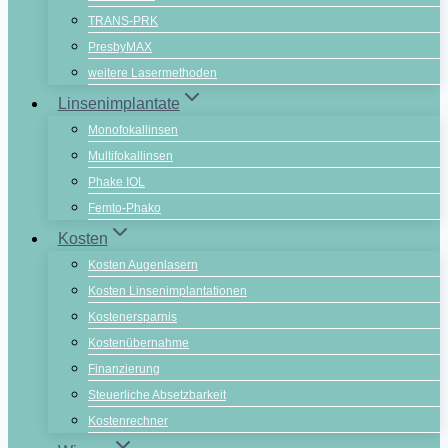
TRANS-PRK
PresbyMAX
weitere Lasermethoden
Linsenimplantate
Monofokallinsen
Multifokallinsen
Phake IOL
Femto-Phako
Kosten
Kosten Augenlasern
Kosten Linsenimplantationen
Kostenersparnis
Kostenübernahme
Finanzierung
Steuerliche Absetzbarkeit
Kostenrechner