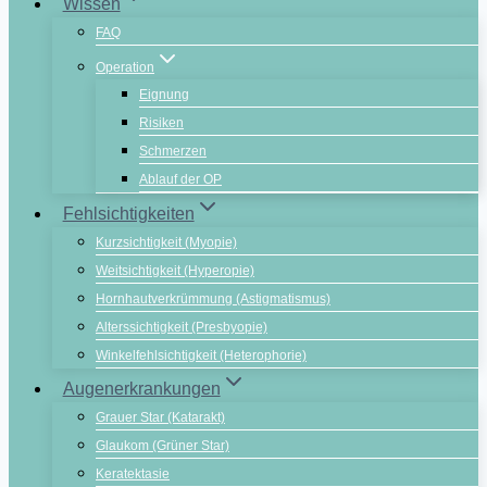
Wissen
FAQ
Operation
Eignung
Risiken
Schmerzen
Ablauf der OP
Fehlsichtigkeiten
Kurzsichtigkeit (Myopie)
Weitsichtigkeit (Hyperopie)
Hornhautverkrümmung (Astigmatismus)
Alterssichtigkeit (Presbyopie)
Winkelfehlsichtigkeit (Heterophorie)
Augenerkrankungen
Grauer Star (Katarakt)
Glaukom (Grüner Star)
Keratektasie