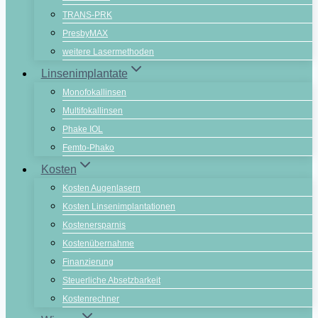
TRANS-PRK
PresbyMAX
weitere Lasermethoden
Linsenimplantate
Monofokallinsen
Multifokallinsen
Phake IOL
Femto-Phako
Kosten
Kosten Augenlasern
Kosten Linsenimplantationen
Kostenersparnis
Kostenübernahme
Finanzierung
Steuerliche Absetzbarkeit
Kostenrechner