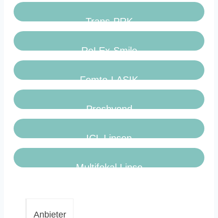
Trans-PRK
ReLEx-Smile
Femto-LASIK
Presbyond
ICL Linsen
Multifokal Linse
Anbieter