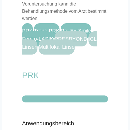
Voruntersuchung kann die
Behandlungsmethode vom Arzt bestimmt
werden.
PRK
Trans-PRK
ReLEx-Smile
Femto-LASIK
PRESBYOND
ICL
Linsen
Multifokal Linse
PRK
Anwendungsbereich