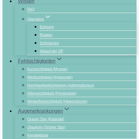
Wissen
FAQ
Operation
Eignung
Risiken
Schmerzen
Ablauf der OP
Fehlsichtigkeiten
Kurzsichtigkeit (Myopie)
Weitsichtigkeit (Hyperopie)
Hornhautverkrümmung (Astigmatismus)
Alterssichtigkeit (Presbyopie)
Winkelfehlsichtigkeit (Heterophorie)
Augenerkrankungen
Grauer Star (Katarakt)
Glaukom (Grüner Star)
Keratektasie