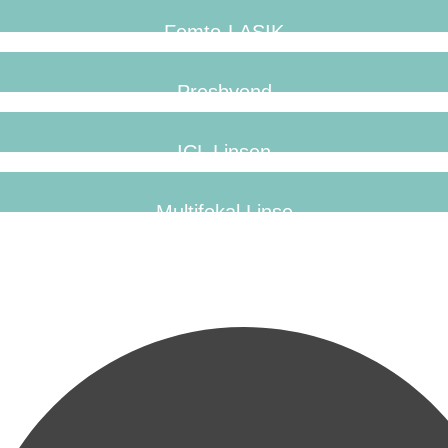
Femto-LASIK
Presbyond
ICL Linsen
Multifokal Linse