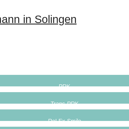
ann in Solingen
PRK
Trans-PRK
ReLEx-Smile