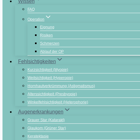
Wissen
FAQ
Operation
Eignung
Risiken
Schmerzen
Ablauf der OP
Fehlsichtigkeiten
Kurzsichtigkeit (Myopie)
Weitsichtigkeit (Hyperopie)
Hornhautverkrümmung (Astigmatismus)
Alterssichtigkeit (Presbyopie)
Winkelfehlsichtigkeit (Heterophorie)
Augenerkrankungen
Grauer Star (Katarakt)
Glaukom (Grüner Star)
Keratektasie