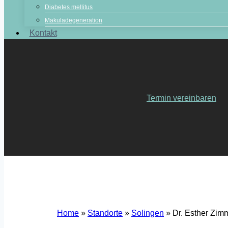
Diabetes mellitus
Makuladegeneration
Kontakt
Termin vereinbaren
Home
»
Standorte
»
Solingen
»
Dr. Esther Zim