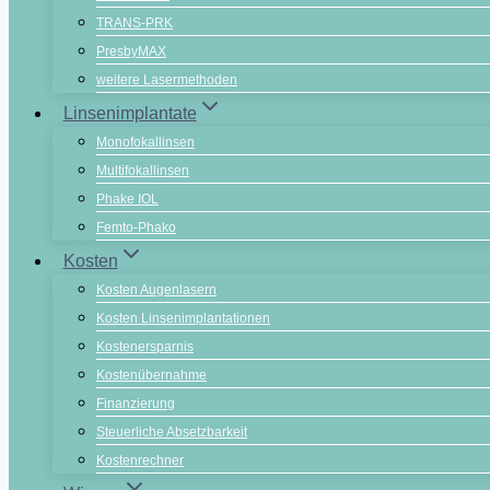
TRANS-PRK
PresbyMAX
weitere Lasermethoden
Linsenimplantate
Monofokallinsen
Multifokallinsen
Phake IOL
Femto-Phako
Kosten
Kosten Augenlasern
Kosten Linsenimplantationen
Kostenersparnis
Kostenübernahme
Finanzierung
Steuerliche Absetzbarkeit
Kostenrechner