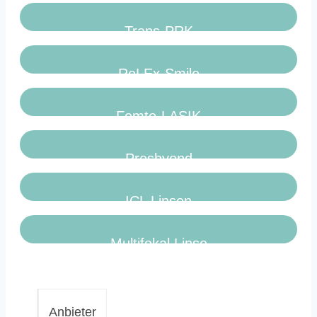
Trans-PRK
ReLEx-Smile
Femto-LASIK
Presbyond
ICL Linsen
Multifokal Linse
Anbieter