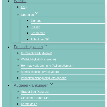
Wissen
FAQ
Operation
Eignung
Risiken
Schmerzen
Ablauf der OP
Fehlsichtigkeiten
Kurzsichtigkeit (Myopie)
Weitsichtigkeit (Hyperopie)
Hornhautverkrümmung (Astigmatismus)
Alterssichtigkeit (Presbyopie)
Winkelfehlsichtigkeit (Heterophorie)
Augenerkrankungen
Grauer Star (Katarakt)
Glaukom (Grüner Star)
Keratektasie