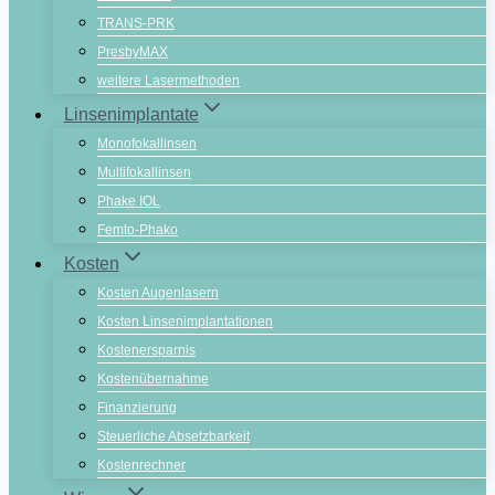
TRANS-PRK
PresbyMAX
weitere Lasermethoden
Linsenimplantate
Monofokallinsen
Multifokallinsen
Phake IOL
Femto-Phako
Kosten
Kosten Augenlasern
Kosten Linsenimplantationen
Kostenersparnis
Kostenübernahme
Finanzierung
Steuerliche Absetzbarkeit
Kostenrechner