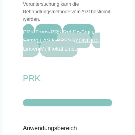
Voruntersuchung kann die
Behandlungsmethode vom Arzt bestimmt
werden.
PRK
Trans-PRK
ReLEx-Smile
Femto-LASIK
PRESBYOND
ICL
Linsen
Multifokal Linse
PRK
Anwendungsbereich