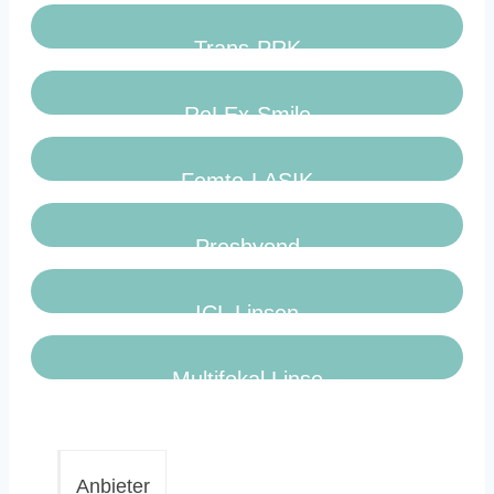
Trans-PRK
ReLEx-Smile
Femto-LASIK
Presbyond
ICL Linsen
Multifokal Linse
Anbieter