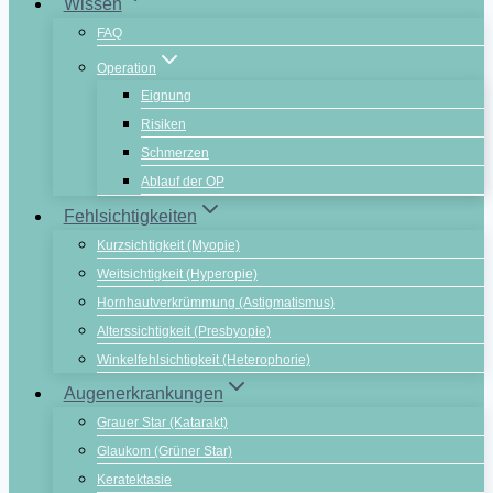
Wissen
FAQ
Operation
Eignung
Risiken
Schmerzen
Ablauf der OP
Fehlsichtigkeiten
Kurzsichtigkeit (Myopie)
Weitsichtigkeit (Hyperopie)
Hornhautverkrümmung (Astigmatismus)
Alterssichtigkeit (Presbyopie)
Winkelfehlsichtigkeit (Heterophorie)
Augenerkrankungen
Grauer Star (Katarakt)
Glaukom (Grüner Star)
Keratektasie