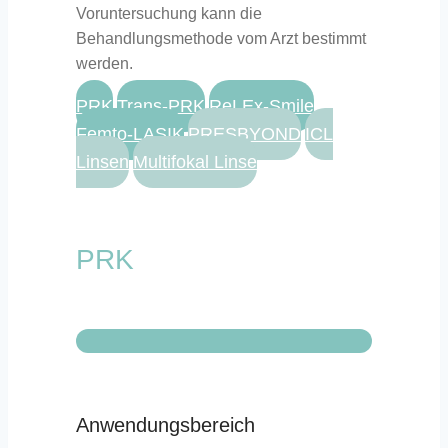
Voruntersuchung kann die
Behandlungsmethode vom Arzt bestimmt
werden.
PRK
Trans-PRK
ReLEx-Smile
Femto-LASIK
PRESBYOND
ICL
Linsen
Multifokal Linse
PRK
Anwendungsbereich