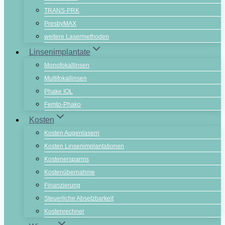
TRANS-PRK
PresbyMAX
weitere Lasermethoden
Linsenimplantate
Monofokallinsen
Multifokallinsen
Phake IOL
Femto-Phako
Kosten
Kosten Augenlasern
Kosten Linsenimplantationen
Kostenersparnis
Kostenübernahme
Finanzierung
Steuerliche Absetzbarkeit
Kostenrechner