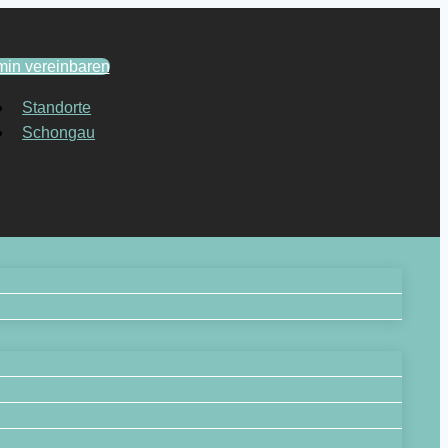
min vereinbaren
Standorte
Schongau