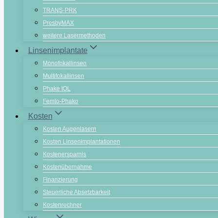
TRANS-PRK
PresbyMAX
weitere Lasermethoden
Linsenimplantate
Monofokallinsen
Multifokallinsen
Phake IOL
Femto-Phako
Kosten
Kosten Augenlasern
Kosten Linsenimplantationen
Kostenersparnis
Kostenübernahme
Finanzierung
Steuerliche Absetzbarkeit
Kostenrechner