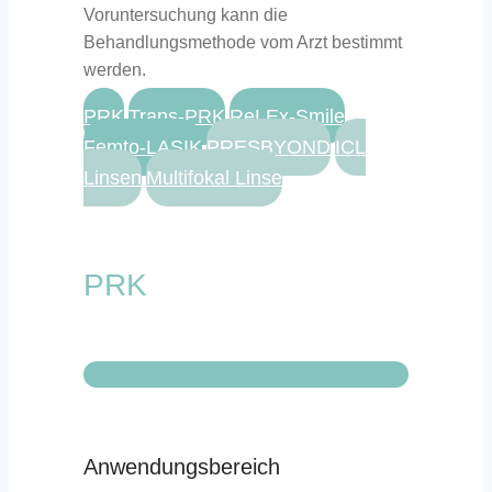
Voruntersuchung kann die
Behandlungsmethode vom Arzt bestimmt
werden.
PRK
Trans-PRK
ReLEx-Smile
Femto-LASIK
PRESBYOND
ICL
Linsen
Multifokal Linse
PRK
Anwendungsbereich