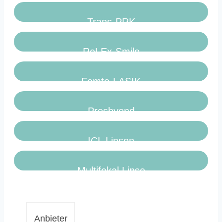
Trans-PRK
ReLEx-Smile
Femto-LASIK
Presbyond
ICL Linsen
Multifokal Linse
Anbieter