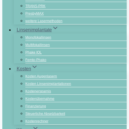
TRANS-PRK
PresbyMAX
weitere Lasermethoden
Linsenimplantate
Monofokallinsen
Multifokallinsen
Phake IOL
Femto-Phako
Kosten
Kosten Augenlasern
Kosten Linsenimplantationen
Kostenersparnis
Kostenübernahme
Finanzierung
Steuerliche Absetzbarkeit
Kostenrechner