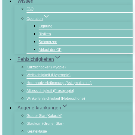
Wissen
FAQ
Operation
Eignung
Risiken
Schmerzen
Ablauf der OP
Fehlsichtigkeiten
Kurzsichtigkeit (Myopie)
Weitsichtigkeit (Hyperopie)
Hornhautverkrümmung (Astigmatismus)
Alterssichtigkeit (Presbyopie)
Winkelfehlsichtigkeit (Heterophorie)
Augenerkrankungen
Grauer Star (Katarakt)
Glaukom (Grüner Star)
Keratektasie