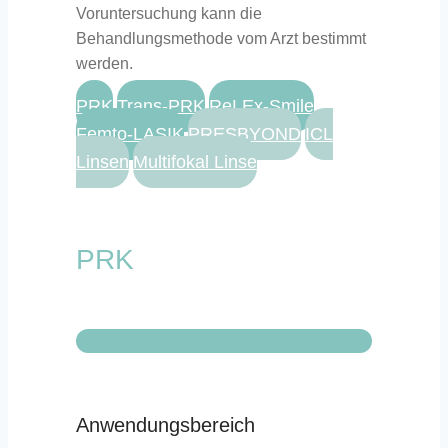
Voruntersuchung kann die
Behandlungsmethode vom Arzt bestimmt
werden.
PRK
Trans-PRK
ReLEx-Smile
Femto-LASIK
PRESBYOND
ICL
Linsen
Multifokal Linse
PRK
Anwendungsbereich