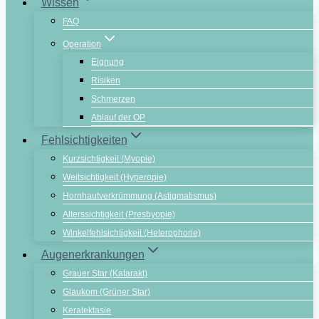
Wissen
FAQ
Operation
Eignung
Risiken
Schmerzen
Ablauf der OP
Fehlsichtigkeiten
Kurzsichtigkeit (Myopie)
Weitsichtigkeit (Hyperopie)
Hornhautverkrümmung (Astigmatismus)
Alterssichtigkeit (Presbyopie)
Winkelfehlsichtigkeit (Heterophorie)
Augenerkrankungen
Grauer Star (Katarakt)
Glaukom (Grüner Star)
Keratektasie