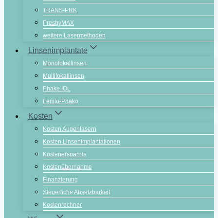
TRANS-PRK
PresbyMAX
weitere Lasermethoden
Linsenimplantate
Monofokallinsen
Multifokallinsen
Phake IOL
Femto-Phako
Kosten
Kosten Augenlasern
Kosten Linsenimplantationen
Kostenersparnis
Kostenübernahme
Finanzierung
Steuerliche Absetzbarkeit
Kostenrechner