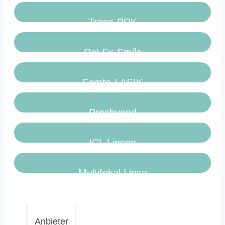
Trans-PRK
ReLEx-Smile
Femto-LASIK
Presbyond
ICL Linsen
Multifokal Linse
Anbieter