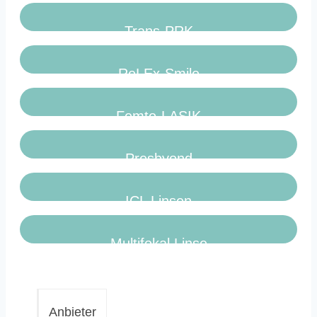
Trans-PRK
ReLEx-Smile
Femto-LASIK
Presbyond
ICL Linsen
Multifokal Linse
Anbieter