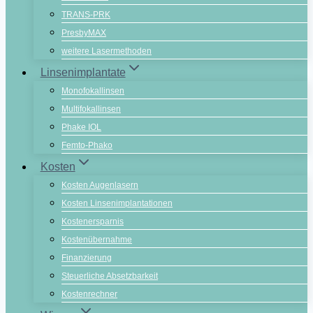
TRANS-PRK
PresbyMAX
weitere Lasermethoden
Linsenimplantate
Monofokallinsen
Multifokallinsen
Phake IOL
Femto-Phako
Kosten
Kosten Augenlasern
Kosten Linsenimplantationen
Kostenersparnis
Kostenübernahme
Finanzierung
Steuerliche Absetzbarkeit
Kostenrechner