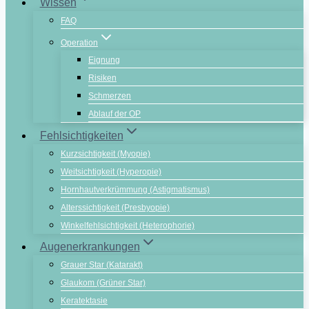
Wissen
FAQ
Operation
Eignung
Risiken
Schmerzen
Ablauf der OP
Fehlsichtigkeiten
Kurzsichtigkeit (Myopie)
Weitsichtigkeit (Hyperopie)
Hornhautverkrümmung (Astigmatismus)
Alterssichtigkeit (Presbyopie)
Winkelfehlsichtigkeit (Heterophorie)
Augenerkrankungen
Grauer Star (Katarakt)
Glaukom (Grüner Star)
Keratektasie