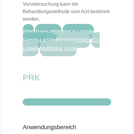
Voruntersuchung kann die
Behandlungsmethode vom Arzt bestimmt
werden.
PRK
Trans-PRK
ReLEx-Smile
Femto-LASIK
PRESBYOND
ICL
Linsen
Multifokal Linse
PRK
Anwendungsbereich