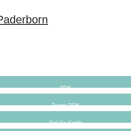
 Paderborn
PRK
Trans-PRK
ReLEx-Smile