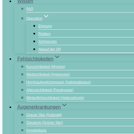
Wissen
FAQ
Operation
Eignung
Risiken
Schmerzen
Ablauf der OP
Fehlsichtigkeiten
Kurzsichtigkeit (Myopie)
Weitsichtigkeit (Hyperopie)
Hornhautverkrümmung (Astigmatismus)
Alterssichtigkeit (Presbyopie)
Winkelfehlsichtigkeit (Heterophorie)
Augenerkrankungen
Grauer Star (Katarakt)
Glaukom (Grüner Star)
Keratektasie