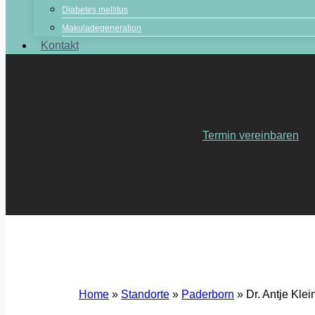
Diabetes mellitus
Makuladegeneration
Kontakt
Termin vereinbaren
Home
»
Standorte
»
Paderborn
»
Dr. Antje Kle