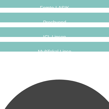
Femto-LASIK
Presbyond
ICL Linsen
Multifokal Linse