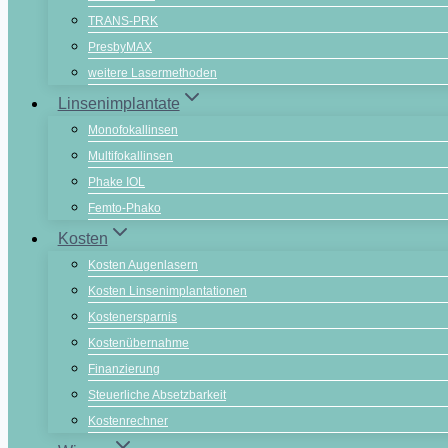
TRANS-PRK
PresbyMAX
weitere Lasermethoden
Linsenimplantate
Monofokallinsen
Multifokallinsen
Phake IOL
Femto-Phako
Kosten
Kosten Augenlasern
Kosten Linsenimplantationen
Kostenersparnis
Kostenübernahme
Finanzierung
Steuerliche Absetzbarkeit
Kostenrechner