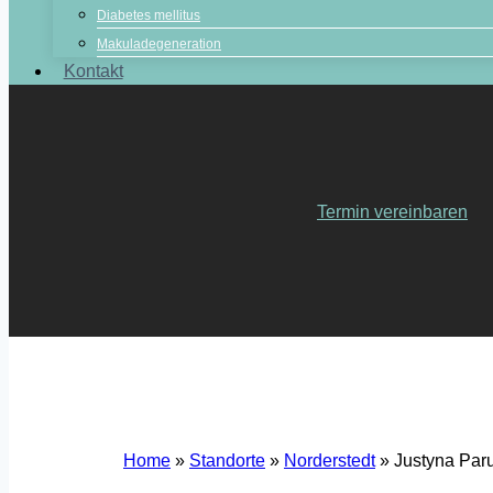
Diabetes mellitus
Makuladegeneration
Kontakt
Termin vereinbaren
Home
»
Standorte
»
Norderstedt
»
Justyna Paru