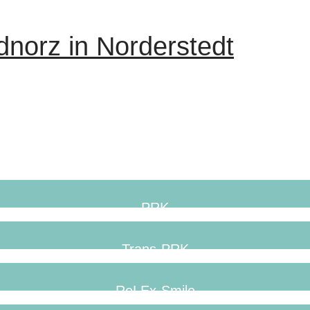
dnorz in Norderstedt
PRK
Trans-PRK
ReLEx-Smile