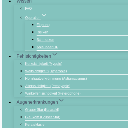
Wissen
FAQ
Operation
Eignung
Risiken
Schmerzen
Ablauf der OP
Fehlsichtigkeiten
Kurzsichtigkeit (Myopie)
Weitsichtigkeit (Hyperopie)
Hornhautverkrümmung (Astigmatismus)
Alterssichtigkeit (Presbyopie)
Winkelfehlsichtigkeit (Heterophorie)
Augenerkrankungen
Grauer Star (Katarakt)
Glaukom (Grüner Star)
Keratektasie