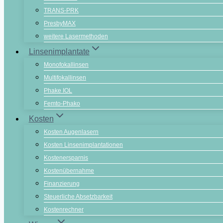
TRANS-PRK
PresbyMAX
weitere Lasermethoden
Linsenimplantate
Monofokallinsen
Multifokallinsen
Phake IOL
Femto-Phako
Kosten
Kosten Augenlasern
Kosten Linsenimplantationen
Kostenersparnis
Kostenübernahme
Finanzierung
Steuerliche Absetzbarkeit
Kostenrechner