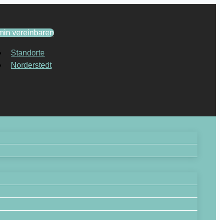
min vereinbaren
Standorte
Norderstedt