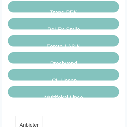
Trans-PRK
ReLEx-Smile
Femto-LASIK
Presbyond
ICL Linsen
Multifokal Linse
Anbieter