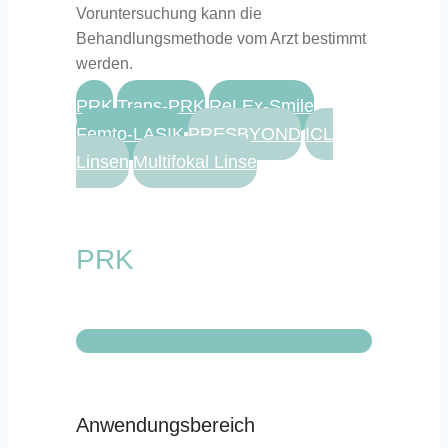
Voruntersuchung kann die
Behandlungsmethode vom Arzt bestimmt
werden.
PRK
Trans-PRK
ReLEx-Smile
Femto-LASIK
PRESBYOND
ICL
Linsen
Multifokal Linse
PRK
Anwendungsbereich