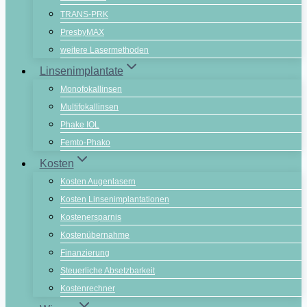
TRANS-PRK
PresbyMAX
weitere Lasermethoden
Linsenimplantate
Monofokallinsen
Multifokallinsen
Phake IOL
Femto-Phako
Kosten
Kosten Augenlasern
Kosten Linsenimplantationen
Kostenersparnis
Kostenübernahme
Finanzierung
Steuerliche Absetzbarkeit
Kostenrechner