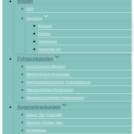
Wissen
FAQ
Operation
Eignung
Risiken
Schmerzen
Ablauf der OP
Fehlsichtigkeiten
Kurzsichtigkeit (Myopie)
Weitsichtigkeit (Hyperopie)
Hornhautverkrümmung (Astigmatismus)
Alterssichtigkeit (Presbyopie)
Winkelfehlsichtigkeit (Heterophorie)
Augenerkrankungen
Grauer Star (Katarakt)
Glaukom (Grüner Star)
Keratektasie