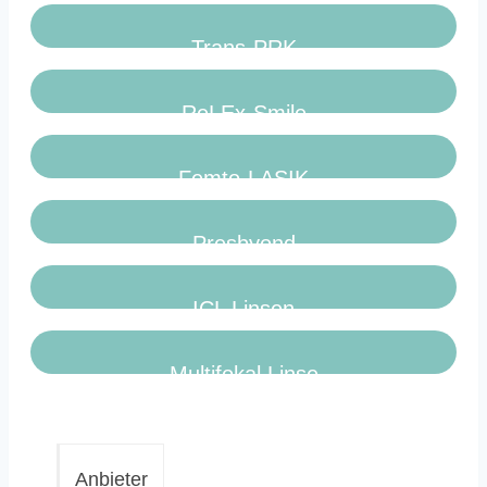
Trans-PRK
ReLEx-Smile
Femto-LASIK
Presbyond
ICL Linsen
Multifokal Linse
Anbieter