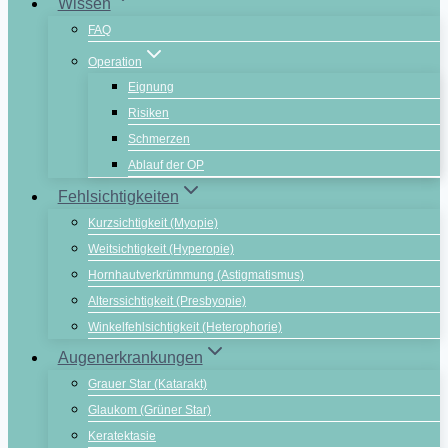
Wissen
FAQ
Operation
Eignung
Risiken
Schmerzen
Ablauf der OP
Fehlsichtigkeiten
Kurzsichtigkeit (Myopie)
Weitsichtigkeit (Hyperopie)
Hornhautverkrümmung (Astigmatismus)
Alterssichtigkeit (Presbyopie)
Winkelfehlsichtigkeit (Heterophorie)
Augenerkrankungen
Grauer Star (Katarakt)
Glaukom (Grüner Star)
Keratektasie