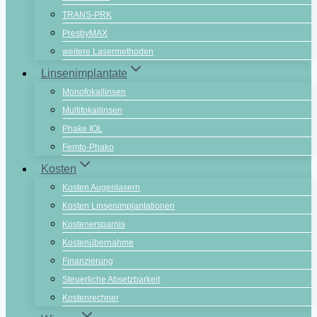
TRANS-PRK
PresbyMAX
weitere Lasermethoden
Linsenimplantate
Monofokallinsen
Multifokallinsen
Phake IOL
Femto-Phako
Kosten
Kosten Augenlasern
Kosten Linsenimplantationen
Kostenersparnis
Kostenübernahme
Finanzierung
Steuerliche Absetzbarkeit
Kostenrechner