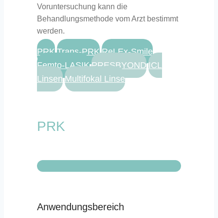
Voruntersuchung kann die
Behandlungsmethode vom Arzt bestimmt
werden.
PRK
Trans-PRK
ReLEx-Smile
Femto-LASIK
PRESBYOND
ICL
Linsen
Multifokal Linse
PRK
Anwendungsbereich