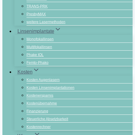
TRANS-PRK
PresbyMAX
weitere Lasermethoden
Linsenimplantate
Monofokallinsen
Multifokallinsen
Phake IOL
Femto-Phako
Kosten
Kosten Augenlasern
Kosten Linsenimplantationen
Kostenersparnis
Kostenübernahme
Finanzierung
Steuerliche Absetzbarkeit
Kostenrechner