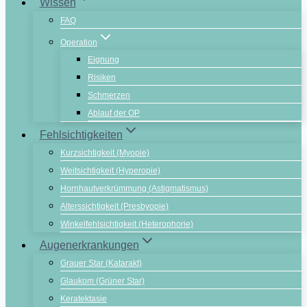
Wissen
FAQ
Operation
Eignung
Risiken
Schmerzen
Ablauf der OP
Fehlsichtigkeiten
Kurzsichtigkeit (Myopie)
Weitsichtigkeit (Hyperopie)
Hornhautverkrümmung (Astigmatismus)
Alterssichtigkeit (Presbyopie)
Winkelfehlsichtigkeit (Heterophorie)
Augenerkrankungen
Grauer Star (Katarakt)
Glaukom (Grüner Star)
Keratektasie