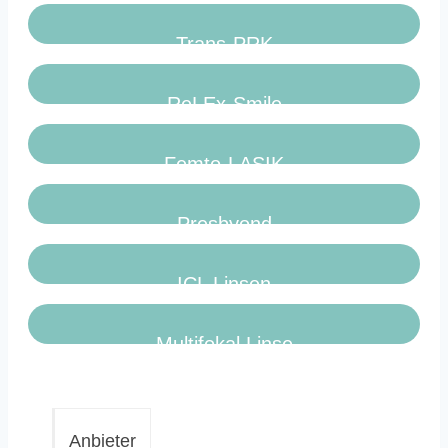
Trans-PRK
ReLEx-Smile
Femto-LASIK
Presbyond
ICL Linsen
Multifokal Linse
Anbieter