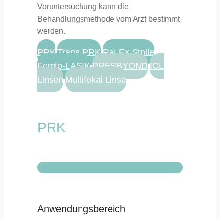
Voruntersuchung kann die
Behandlungsmethode vom Arzt bestimmt
werden.
PRK
Trans-PRK
ReLEx-Smile
Femto-LASIK
PRESBYOND
ICL
Linsen
Multifokal Linse
PRK
Anwendungsbereich