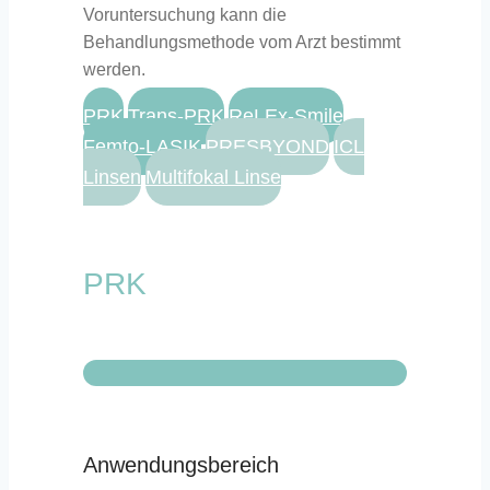
Voruntersuchung kann die
Behandlungsmethode vom Arzt bestimmt
werden.
PRK
Trans-PRK
ReLEx-Smile
Femto-LASIK
PRESBYOND
ICL
Linsen
Multifokal Linse
PRK
Anwendungsbereich