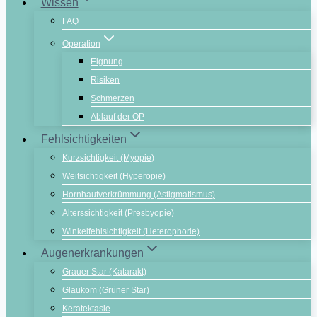
Wissen
FAQ
Operation
Eignung
Risiken
Schmerzen
Ablauf der OP
Fehlsichtigkeiten
Kurzsichtigkeit (Myopie)
Weitsichtigkeit (Hyperopie)
Hornhautverkrümmung (Astigmatismus)
Alterssichtigkeit (Presbyopie)
Winkelfehlsichtigkeit (Heterophorie)
Augenerkrankungen
Grauer Star (Katarakt)
Glaukom (Grüner Star)
Keratektasie