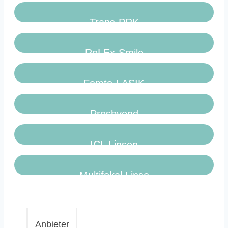
Trans-PRK
ReLEx-Smile
Femto-LASIK
Presbyond
ICL Linsen
Multifokal Linse
Anbieter