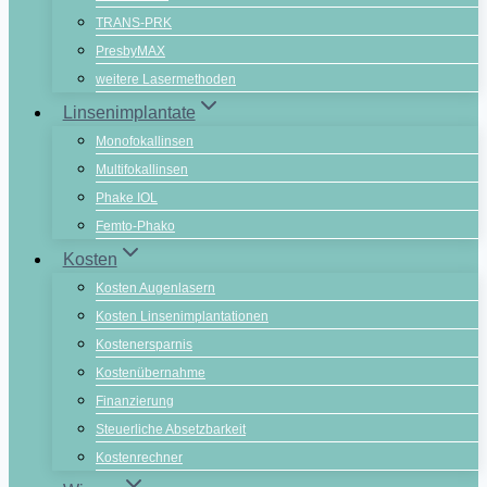
TRANS-PRK
PresbyMAX
weitere Lasermethoden
Linsenimplantate
Monofokallinsen
Multifokallinsen
Phake IOL
Femto-Phako
Kosten
Kosten Augenlasern
Kosten Linsenimplantationen
Kostenersparnis
Kostenübernahme
Finanzierung
Steuerliche Absetzbarkeit
Kostenrechner