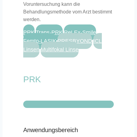
Voruntersuchung kann die
Behandlungsmethode vom Arzt bestimmt
werden.
PRK
Trans-PRK
ReLEx-Smile
Femto-LASIK
PRESBYOND
ICL
Linsen
Multifokal Linse
PRK
Anwendungsbereich