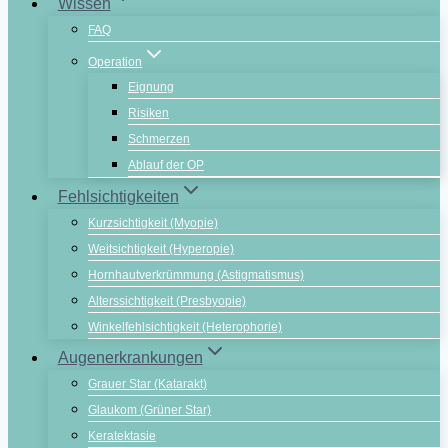
Wissen
FAQ
Operation
Eignung
Risiken
Schmerzen
Ablauf der OP
Fehlsichtigkeiten
Kurzsichtigkeit (Myopie)
Weitsichtigkeit (Hyperopie)
Hornhautverkrümmung (Astigmatismus)
Alterssichtigkeit (Presbyopie)
Winkelfehlsichtigkeit (Heterophorie)
Augenerkrankungen
Grauer Star (Katarakt)
Glaukom (Grüner Star)
Keratektasie