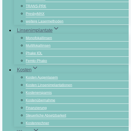
TRANS-PRK
PresbyMAX
weitere Lasermethoden
Linsenimplantate
Monofokallinsen
Multifokallinsen
Phake IOL
Femto-Phako
Kosten
Kosten Augenlasern
Kosten Linsenimplantationen
Kostenersparnis
Kostenübernahme
Finanzierung
Steuerliche Absetzbarkeit
Kostenrechner