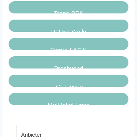
Trans-PRK
ReLEx-Smile
Femto-LASIK
Presbyond
ICL Linsen
Multifokal Linse
Anbieter