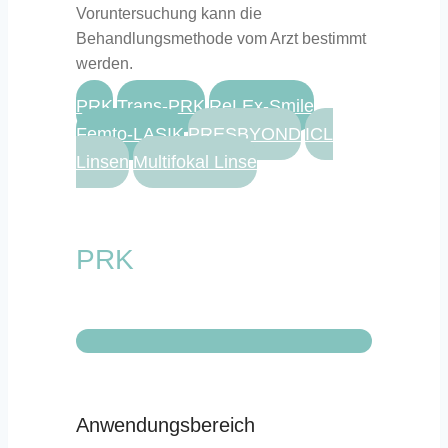
Voruntersuchung kann die
Behandlungsmethode vom Arzt bestimmt
werden.
PRK
Trans-PRK
ReLEx-Smile
Femto-LASIK
PRESBYOND
ICL
Linsen
Multifokal Linse
PRK
Anwendungsbereich