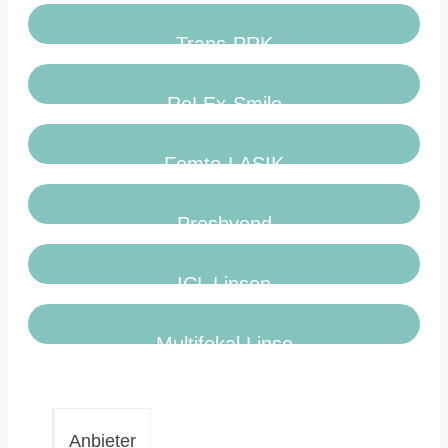
Trans-PRK
ReLEx-Smile
Femto-LASIK
Presbyond
ICL Linsen
Multifokal Linse
Anbieter