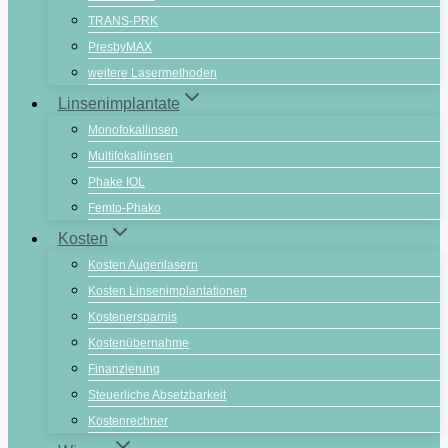
TRANS-PRK
PresbyMAX
weitere Lasermethoden
Linsenimplantate
Monofokallinsen
Multifokallinsen
Phake IOL
Femto-Phako
Kosten
Kosten Augenlasern
Kosten Linsenimplantationen
Kostenersparnis
Kostenübernahme
Finanzierung
Steuerliche Absetzbarkeit
Kostenrechner