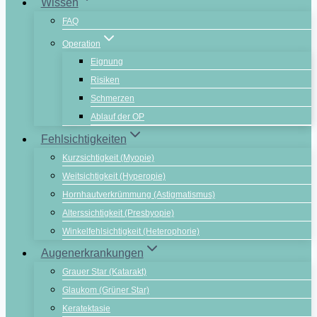
Wissen
FAQ
Operation
Eignung
Risiken
Schmerzen
Ablauf der OP
Fehlsichtigkeiten
Kurzsichtigkeit (Myopie)
Weitsichtigkeit (Hyperopie)
Hornhautverkrümmung (Astigmatismus)
Alterssichtigkeit (Presbyopie)
Winkelfehlsichtigkeit (Heterophorie)
Augenerkrankungen
Grauer Star (Katarakt)
Glaukom (Grüner Star)
Keratektasie