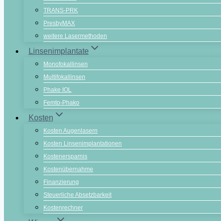
TRANS-PRK
PresbyMAX
weitere Lasermethoden
Linsenimplantate
Monofokallinsen
Multifokallinsen
Phake IOL
Femto-Phako
Kosten
Kosten Augenlasern
Kosten Linsenimplantationen
Kostenersparnis
Kostenübernahme
Finanzierung
Steuerliche Absetzbarkeit
Kostenrechner