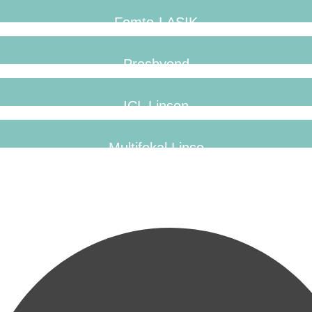
Femto-LASIK
Presbyond
ICL Linsen
Multifokal Linse