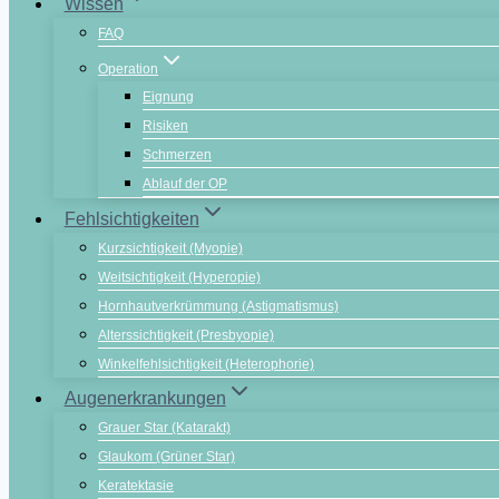
Wissen
FAQ
Operation
Eignung
Risiken
Schmerzen
Ablauf der OP
Fehlsichtigkeiten
Kurzsichtigkeit (Myopie)
Weitsichtigkeit (Hyperopie)
Hornhautverkrümmung (Astigmatismus)
Alterssichtigkeit (Presbyopie)
Winkelfehlsichtigkeit (Heterophorie)
Augenerkrankungen
Grauer Star (Katarakt)
Glaukom (Grüner Star)
Keratektasie