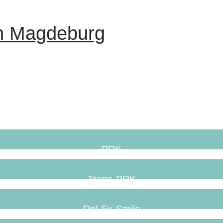
in Magdeburg
PRK
Trans-PRK
ReLEx-Smile