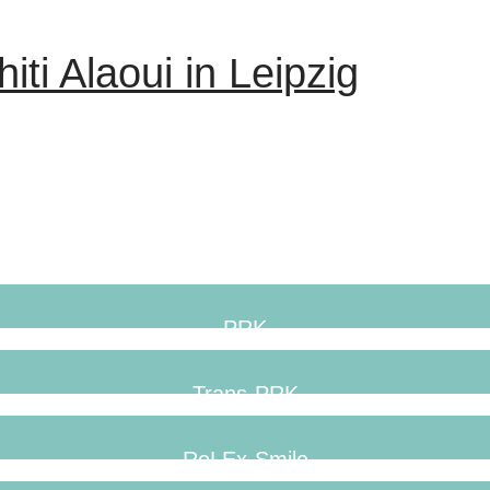
iti Alaoui in Leipzig
PRK
Trans-PRK
ReLEx-Smile