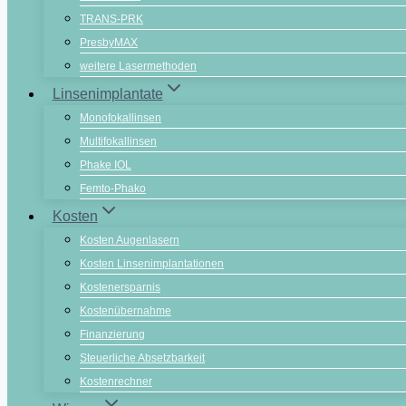
TRANS-PRK
PresbyMAX
weitere Lasermethoden
Linsenimplantate
Monofokallinsen
Multifokallinsen
Phake IOL
Femto-Phako
Kosten
Kosten Augenlasern
Kosten Linsenimplantationen
Kostenersparnis
Kostenübernahme
Finanzierung
Steuerliche Absetzbarkeit
Kostenrechner