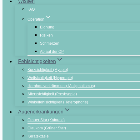
Wissen
FAQ
Operation
Eignung
Risiken
Schmerzen
Ablauf der OP
Fehlsichtigkeiten
Kurzsichtigkeit (Myopie)
Weitsichtigkeit (Hyperopie)
Hornhautverkrümmung (Astigmatismus)
Alterssichtigkeit (Presbyopie)
Winkelfehlsichtigkeit (Heterophorie)
Augenerkrankungen
Grauer Star (Katarakt)
Glaukom (Grüner Star)
Keratektasie