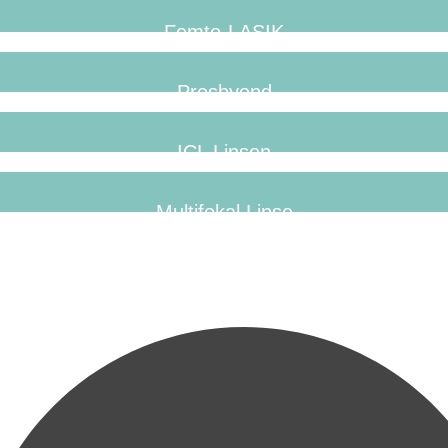
Femto-LASIK
Presbyond
ICL Linsen
Multifokal Linse