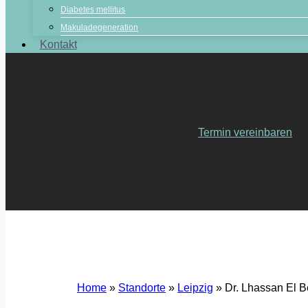
Diabetes mellitus
Makuladegeneration
Kontakt
Termin vereinbaren
Home
»
Standorte
»
Leipzig
»
Dr. Lhassan El Be