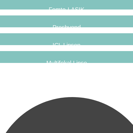
Femto-LASIK
Presbyond
ICL Linsen
Multifokal Linse