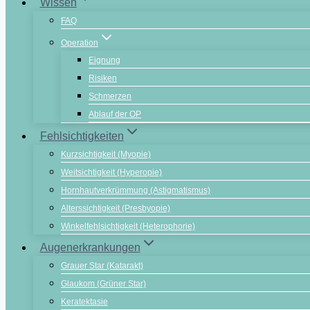
Wissen
FAQ
Operation
Eignung
Risiken
Schmerzen
Ablauf der OP
Fehlsichtigkeiten
Kurzsichtigkeit (Myopie)
Weitsichtigkeit (Hyperopie)
Hornhautverkrümmung (Astigmatismus)
Alterssichtigkeit (Presbyopie)
Winkelfehlsichtigkeit (Heterophorie)
Augenerkrankungen
Grauer Star (Katarakt)
Glaukom (Grüner Star)
Keratektasie