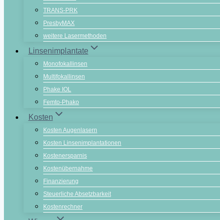
TRANS-PRK
PresbyMAX
weitere Lasermethoden
Linsenimplantate
Monofokallinsen
Multifokallinsen
Phake IOL
Femto-Phako
Kosten
Kosten Augenlasern
Kosten Linsenimplantationen
Kostenersparnis
Kostenübernahme
Finanzierung
Steuerliche Absetzbarkeit
Kostenrechner