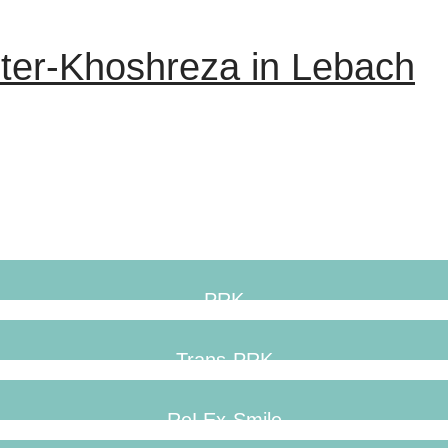
er-Khoshreza in Lebach
PRK
Trans-PRK
ReLEx-Smile