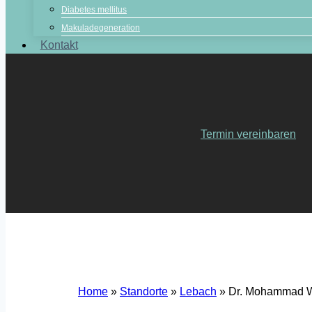
Diabetes mellitus
Makuladegeneration
Kontakt
Termin vereinbaren
Home
»
Standorte
»
Lebach
»
Dr. Mohammad W