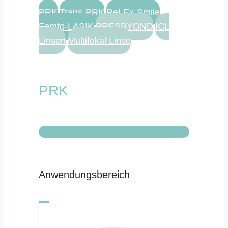
PRK
Trans-PRK
ReLEx-Smile
Femto-LASIK
PRESBYOND
ICL
Linsen
Multifokal Linse
PRK
Anwendungsbereich