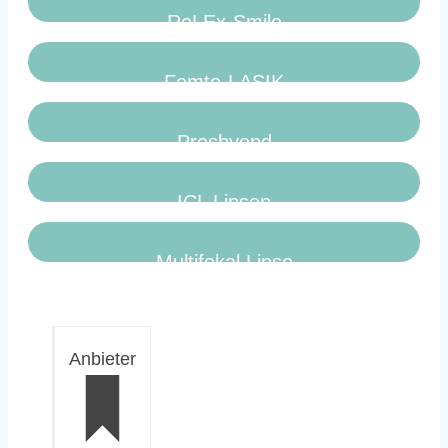
ReLEx-Smile
Femto-LASIK
Presbyond
ICL Linsen
Multifokal Linse
Anbieter