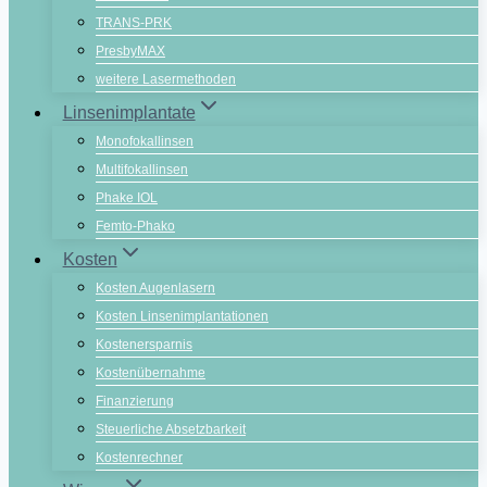
TRANS-PRK
PresbyMAX
weitere Lasermethoden
Linsenimplantate
Monofokallinsen
Multifokallinsen
Phake IOL
Femto-Phako
Kosten
Kosten Augenlasern
Kosten Linsenimplantationen
Kostenersparnis
Kostenübernahme
Finanzierung
Steuerliche Absetzbarkeit
Kostenrechner