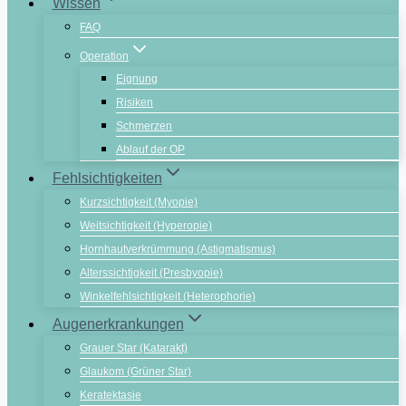
Wissen
FAQ
Operation
Eignung
Risiken
Schmerzen
Ablauf der OP
Fehlsichtigkeiten
Kurzsichtigkeit (Myopie)
Weitsichtigkeit (Hyperopie)
Hornhautverkrümmung (Astigmatismus)
Alterssichtigkeit (Presbyopie)
Winkelfehlsichtigkeit (Heterophorie)
Augenerkrankungen
Grauer Star (Katarakt)
Glaukom (Grüner Star)
Keratektasie