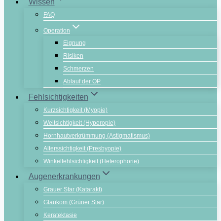
Wissen
FAQ
Operation
Eignung
Risiken
Schmerzen
Ablauf der OP
Fehlsichtigkeiten
Kurzsichtigkeit (Myopie)
Weitsichtigkeit (Hyperopie)
Hornhautverkrümmung (Astigmatismus)
Alterssichtigkeit (Presbyopie)
Winkelfehlsichtigkeit (Heterophorie)
Augenerkrankungen
Grauer Star (Katarakt)
Glaukom (Grüner Star)
Keratektasie