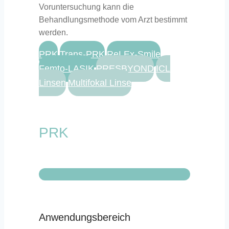
Voruntersuchung kann die
Behandlungsmethode vom Arzt bestimmt
werden.
PRK
Trans-PRK
ReLEx-Smile
Femto-LASIK
PRESBYOND
ICL
Linsen
Multifokal Linse
PRK
Anwendungsbereich