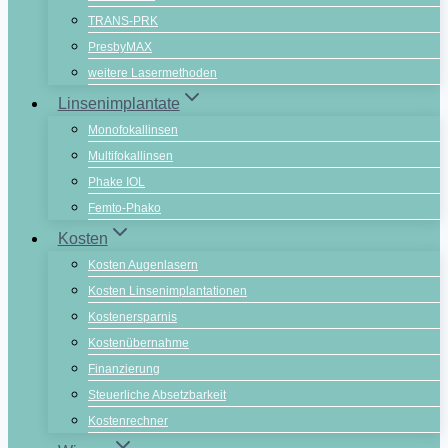
TRANS-PRK
PresbyMAX
weitere Lasermethoden
Linsenimplantate
Monofokallinsen
Multifokallinsen
Phake IOL
Femto-Phako
Kosten
Kosten Augenlasern
Kosten Linsenimplantationen
Kostenersparnis
Kostenübernahme
Finanzierung
Steuerliche Absetzbarkeit
Kostenrechner