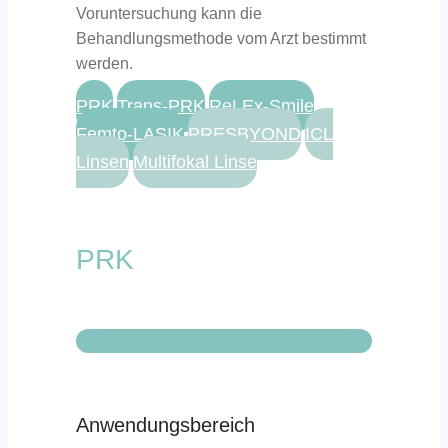
Voruntersuchung kann die
Behandlungsmethode vom Arzt bestimmt
werden.
PRK
Trans-PRK
ReLEx-Smile
Femto-LASIK
PRESBYOND
ICL
Linsen
Multifokal Linse
PRK
Anwendungsbereich