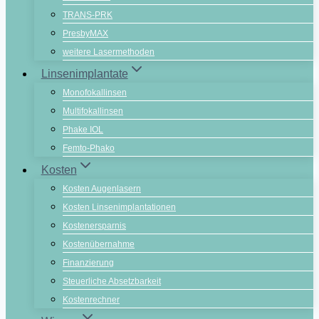
TRANS-PRK
PresbyMAX
weitere Lasermethoden
Linsenimplantate
Monofokallinsen
Multifokallinsen
Phake IOL
Femto-Phako
Kosten
Kosten Augenlasern
Kosten Linsenimplantationen
Kostenersparnis
Kostenübernahme
Finanzierung
Steuerliche Absetzbarkeit
Kostenrechner