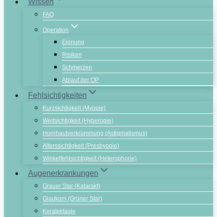
Wissen
FAQ
Operation
Eignung
Risiken
Schmerzen
Ablauf der OP
Fehlsichtigkeiten
Kurzsichtigkeit (Myopie)
Weitsichtigkeit (Hyperopie)
Hornhautverkrümmung (Astigmatismus)
Alterssichtigkeit (Presbyopie)
Winkelfehlsichtigkeit (Heterophorie)
Augenerkrankungen
Grauer Star (Katarakt)
Glaukom (Grüner Star)
Keratektasie