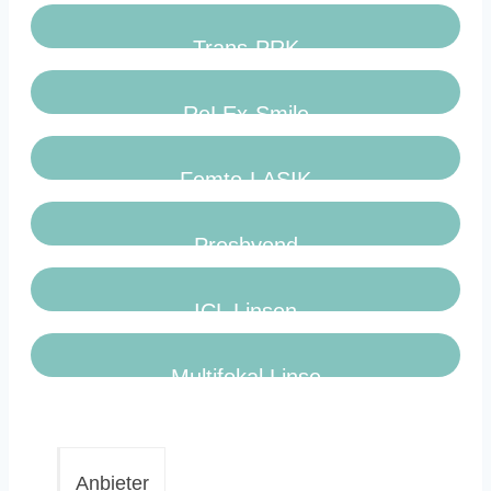
Trans-PRK
ReLEx-Smile
Femto-LASIK
Presbyond
ICL Linsen
Multifokal Linse
Anbieter