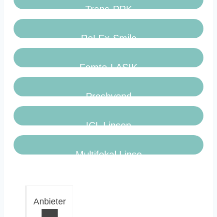
Trans-PRK
ReLEx-Smile
Femto-LASIK
Presbyond
ICL Linsen
Multifokal Linse
Anbieter