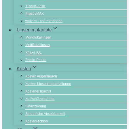
TRANS-PRK
PresbyMAX
weitere Lasermethoden
Linsenimplantate
Monofokallinsen
Multifokallinsen
Phake IOL
Femto-Phako
Kosten
Kosten Augenlasern
Kosten Linsenimplantationen
Kostenersparnis
Kostenübernahme
Finanzierung
Steuerliche Absetzbarkeit
Kostenrechner