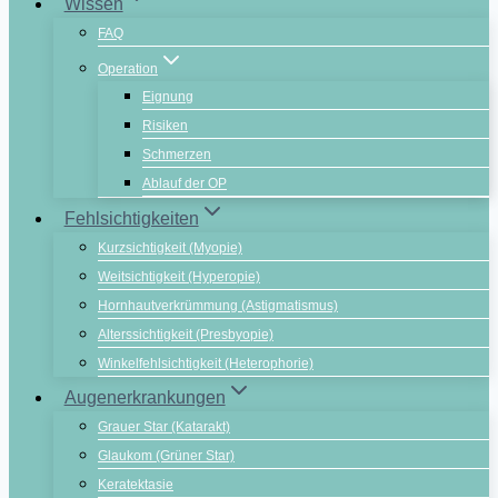
Wissen
FAQ
Operation
Eignung
Risiken
Schmerzen
Ablauf der OP
Fehlsichtigkeiten
Kurzsichtigkeit (Myopie)
Weitsichtigkeit (Hyperopie)
Hornhautverkrümmung (Astigmatismus)
Alterssichtigkeit (Presbyopie)
Winkelfehlsichtigkeit (Heterophorie)
Augenerkrankungen
Grauer Star (Katarakt)
Glaukom (Grüner Star)
Keratektasie