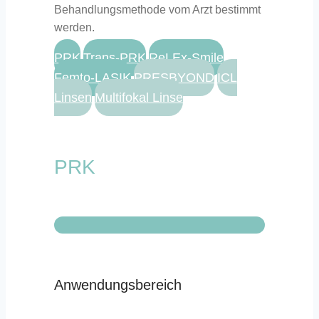
Behandlungsmethode vom Arzt bestimmt
werden.
PRK
Trans-PRK
ReLEx-Smile
Femto-LASIK
PRESBYOND
ICL
Linsen
Multifokal Linse
PRK
Anwendungsbereich