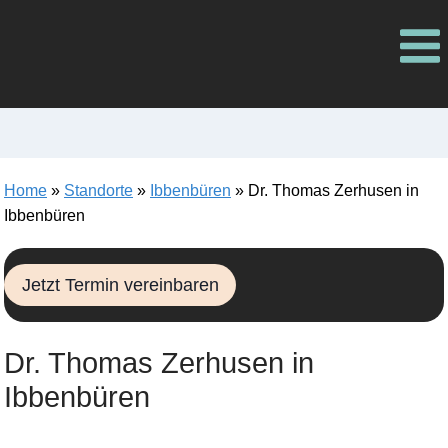
Zum
Inhalt
springen
Home
»
Standorte
»
Ibbenbüren
»
Dr. Thomas Zerhusen in
Ibbenbüren
Jetzt Termin vereinbaren
Dr. Thomas Zerhusen in
Ibbenbüren