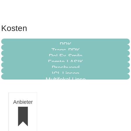
Kosten
PRK
Trans-PRK
ReLEx-Smile
Femto-LASIK
Presbyond
ICL Linsen
Multifokal Linse
Anbieter