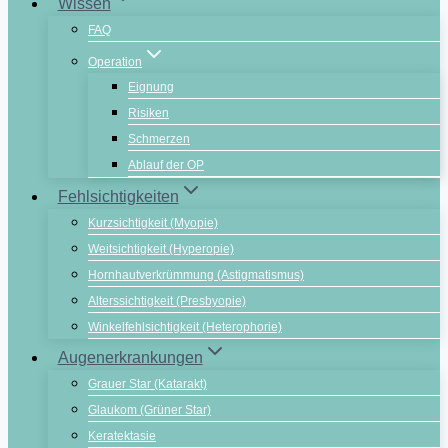
Wissen
FAQ
Operation
Eignung
Risiken
Schmerzen
Ablauf der OP
Fehlsichtigkeiten
Kurzsichtigkeit (Myopie)
Weitsichtigkeit (Hyperopie)
Hornhautverkrümmung (Astigmatismus)
Alterssichtigkeit (Presbyopie)
Winkelfehlsichtigkeit (Heterophorie)
Augenerkrankungen
Grauer Star (Katarakt)
Glaukom (Grüner Star)
Keratektasie