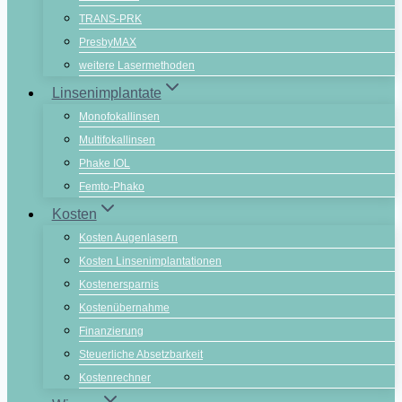
TRANS-PRK
PresbyMAX
weitere Lasermethoden
Linsenimplantate
Monofokallinsen
Multifokallinsen
Phake IOL
Femto-Phako
Kosten
Kosten Augenlasern
Kosten Linsenimplantationen
Kostenersparnis
Kostenübernahme
Finanzierung
Steuerliche Absetzbarkeit
Kostenrechner