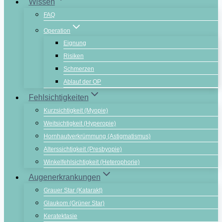
Wissen
FAQ
Operation
Eignung
Risiken
Schmerzen
Ablauf der OP
Fehlsichtigkeiten
Kurzsichtigkeit (Myopie)
Weitsichtigkeit (Hyperopie)
Hornhautverkrümmung (Astigmatismus)
Alterssichtigkeit (Presbyopie)
Winkelfehlsichtigkeit (Heterophorie)
Augenerkrankungen
Grauer Star (Katarakt)
Glaukom (Grüner Star)
Keratektasie