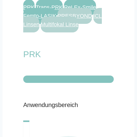
PRK
Trans-PRK
ReLEx-Smile
Femto-LASIK
PRESBYOND
ICL
Linsen
Multifokal Linse
PRK
Anwendungsbereich