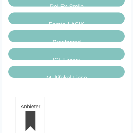
ReLEx-Smile
Femto-LASIK
Presbyond
ICL Linsen
Multifokal Linse
Anbieter