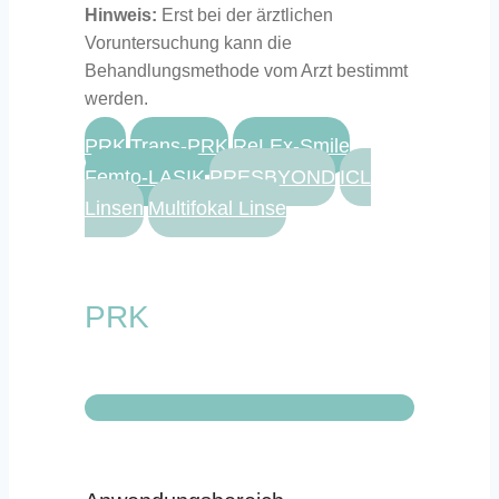
Hinweis:
Erst bei der ärztlichen
Voruntersuchung kann die
Behandlungsmethode vom Arzt bestimmt
werden.
PRK
Trans-PRK
ReLEx-Smile
Femto-LASIK
PRESBYOND
ICL
Linsen
Multifokal Linse
PRK