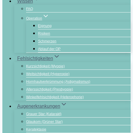
Wissen
FAQ
Operation
Eignung
Risiken
Schmerzen
Ablauf der OP
Fehlsichtigkeiten
Kurzsichtigkeit (Myopie)
Weitsichtigkeit (Hyperopie)
Hornhautverkrümmung (Astigmatismus)
Alterssichtigkeit (Presbyopie)
Winkelfehlsichtigkeit (Heterophorie)
Augenerkrankungen
Grauer Star (Katarakt)
Glaukom (Grüner Star)
Keratektasie