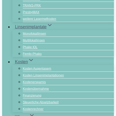
TRANS-PRK
PresbyMAX
weitere Lasermethoden
Linsenimplantate
Monofokallinsen
Multifokallinsen
Phake IOL
Femto-Phako
Kosten
Kosten Augenlasern
Kosten Linsenimplantationen
Kostenersparnis
Kostenübernahme
Finanzierung
Steuerliche Absetzbarkeit
Kostenrechner