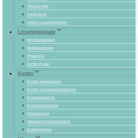
TRANS-PRK
PresbyMAX
weitere Lasermethoden
Linsenimplantate
Monofokallinsen
Multifokallinsen
Phake IOL
Femto-Phako
Kosten
Kosten Augenlasern
Kosten Linsenimplantationen
Kostenersparnis
Kostenübernahme
Finanzierung
Steuerliche Absetzbarkeit
Kostenrechner