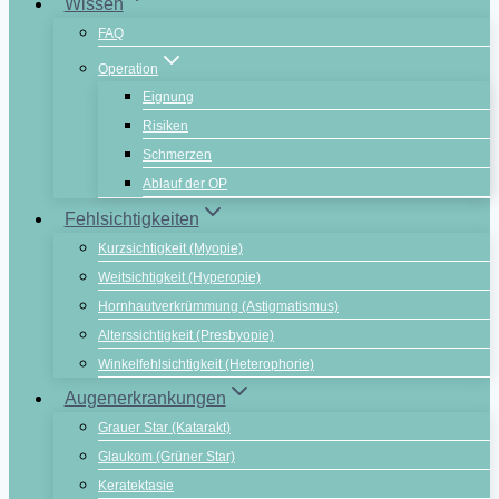
Wissen
FAQ
Operation
Eignung
Risiken
Schmerzen
Ablauf der OP
Fehlsichtigkeiten
Kurzsichtigkeit (Myopie)
Weitsichtigkeit (Hyperopie)
Hornhautverkrümmung (Astigmatismus)
Alterssichtigkeit (Presbyopie)
Winkelfehlsichtigkeit (Heterophorie)
Augenerkrankungen
Grauer Star (Katarakt)
Glaukom (Grüner Star)
Keratektasie