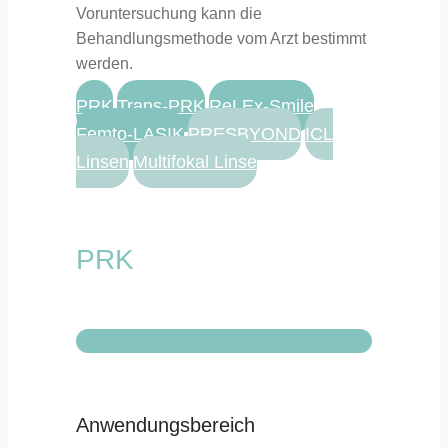
Voruntersuchung kann die
Behandlungsmethode vom Arzt bestimmt
werden.
PRK
Trans-PRK
ReLEx-Smile
Femto-LASIK
PRESBYOND
ICL
Linsen
Multifokal Linse
PRK
Anwendungsbereich