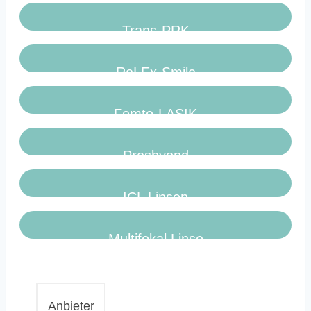
Trans-PRK
ReLEx-Smile
Femto-LASIK
Presbyond
ICL Linsen
Multifokal Linse
Anbieter