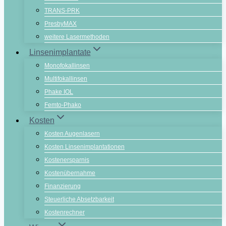
TRANS-PRK
PresbyMAX
weitere Lasermethoden
Linsenimplantate
Monofokallinsen
Multifokallinsen
Phake IOL
Femto-Phako
Kosten
Kosten Augenlasern
Kosten Linsenimplantationen
Kostenersparnis
Kostenübernahme
Finanzierung
Steuerliche Absetzbarkeit
Kostenrechner