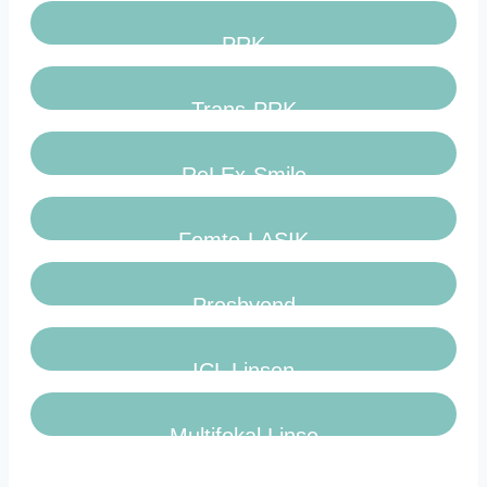
PRK
Trans-PRK
ReLEx-Smile
Femto-LASIK
Presbyond
ICL Linsen
Multifokal Linse