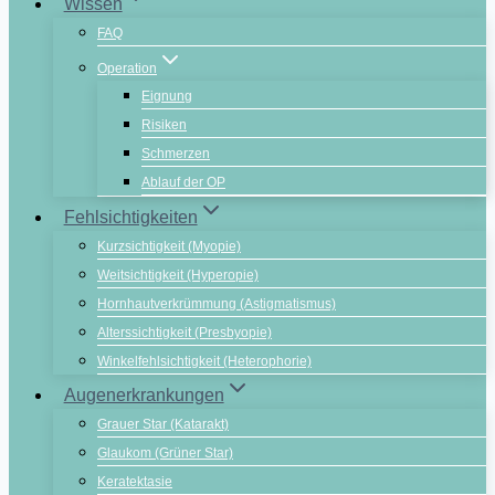
Wissen
FAQ
Operation
Eignung
Risiken
Schmerzen
Ablauf der OP
Fehlsichtigkeiten
Kurzsichtigkeit (Myopie)
Weitsichtigkeit (Hyperopie)
Hornhautverkrümmung (Astigmatismus)
Alterssichtigkeit (Presbyopie)
Winkelfehlsichtigkeit (Heterophorie)
Augenerkrankungen
Grauer Star (Katarakt)
Glaukom (Grüner Star)
Keratektasie