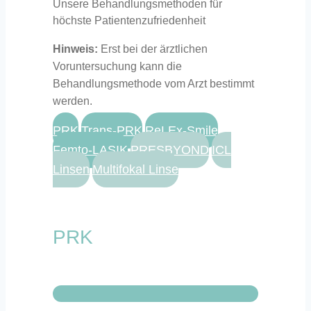
Unsere Behandlungsmethoden für
höchste Patientenzufriedenheit
Hinweis:
Erst bei der ärztlichen
Voruntersuchung kann die
Behandlungsmethode vom Arzt bestimmt
werden.
PRK
Trans-PRK
ReLEx-Smile
Femto-LASIK
PRESBYOND
ICL
Linsen
Multifokal Linse
PRK