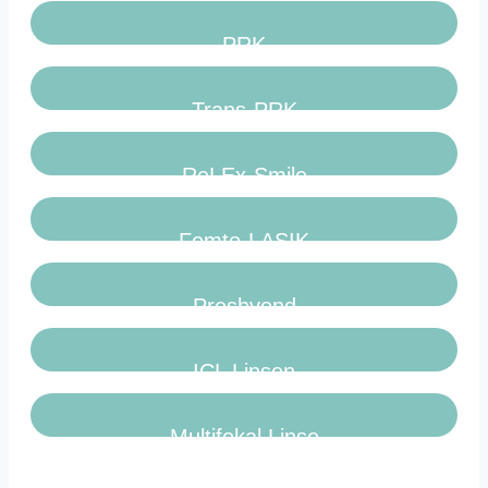
PRK
Trans-PRK
ReLEx-Smile
Femto-LASIK
Presbyond
ICL Linsen
Multifokal Linse