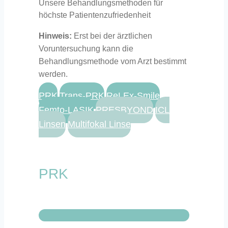
Unsere Behandlungsmethoden für
höchste Patientenzufriedenheit
Hinweis:
Erst bei der ärztlichen
Voruntersuchung kann die
Behandlungsmethode vom Arzt bestimmt
werden.
PRK
Trans-PRK
ReLEx-Smile
Femto-LASIK
PRESBYOND
ICL
Linsen
Multifokal Linse
PRK