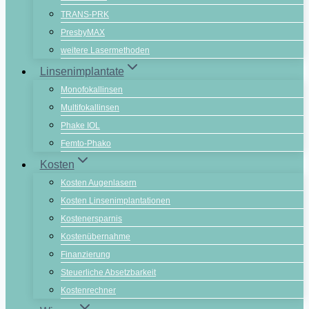
TRANS-PRK
PresbyMAX
weitere Lasermethoden
Linsenimplantate
Monofokallinsen
Multifokallinsen
Phake IOL
Femto-Phako
Kosten
Kosten Augenlasern
Kosten Linsenimplantationen
Kostenersparnis
Kostenübernahme
Finanzierung
Steuerliche Absetzbarkeit
Kostenrechner