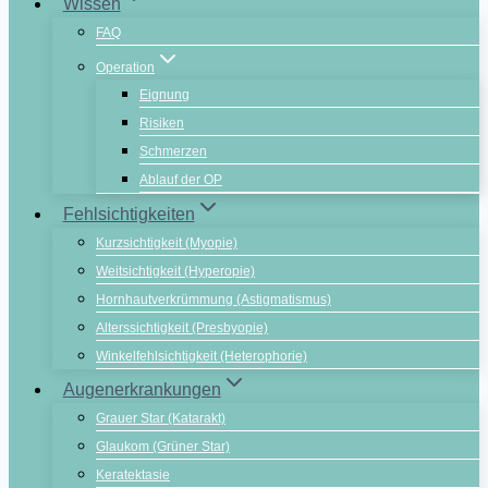
Wissen
FAQ
Operation
Eignung
Risiken
Schmerzen
Ablauf der OP
Fehlsichtigkeiten
Kurzsichtigkeit (Myopie)
Weitsichtigkeit (Hyperopie)
Hornhautverkrümmung (Astigmatismus)
Alterssichtigkeit (Presbyopie)
Winkelfehlsichtigkeit (Heterophorie)
Augenerkrankungen
Grauer Star (Katarakt)
Glaukom (Grüner Star)
Keratektasie