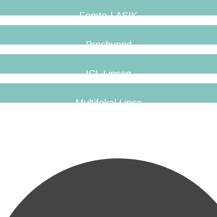
Femto-LASIK
Presbyond
ICL Linsen
Multifokal Linse