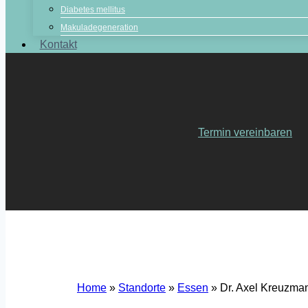
Diabetes mellitus
Makuladegeneration
Kontakt
Termin vereinbaren
Home
»
Standorte
»
Essen
»
Dr. Axel Kreuzma