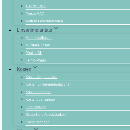
TRANS-PRK
PresbyMAX
weitere Lasermethoden
Linsenimplantate
Monofokallinsen
Multifokallinsen
Phake IOL
Femto-Phako
Kosten
Kosten Augenlasern
Kosten Linsenimplantationen
Kostenersparnis
Kostenübernahme
Finanzierung
Steuerliche Absetzbarkeit
Kostenrechner