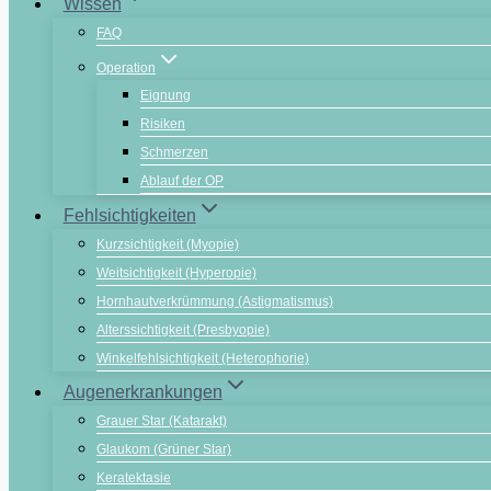
Wissen
FAQ
Operation
Eignung
Risiken
Schmerzen
Ablauf der OP
Fehlsichtigkeiten
Kurzsichtigkeit (Myopie)
Weitsichtigkeit (Hyperopie)
Hornhautverkrümmung (Astigmatismus)
Alterssichtigkeit (Presbyopie)
Winkelfehlsichtigkeit (Heterophorie)
Augenerkrankungen
Grauer Star (Katarakt)
Glaukom (Grüner Star)
Keratektasie