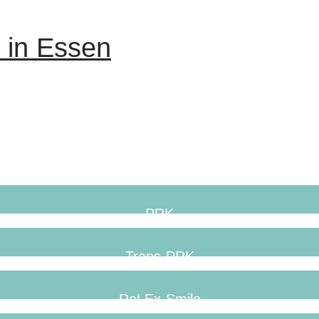
 in Essen
PRK
Trans-PRK
ReLEx-Smile