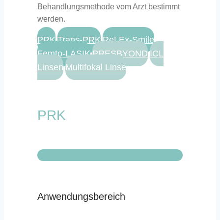
Behandlungsmethode vom Arzt bestimmt
werden.
PRK
Trans-PRK
ReLEx-Smile
Femto-LASIK
PRESBYOND
ICL
Linsen
Multifokal Linse
PRK
Anwendungsbereich