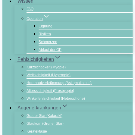
Wissen
FAQ
Operation
Eignung
Risiken
Schmerzen
Ablauf der OP
Fehlsichtigkeiten
Kurzsichtigkeit (Myopie)
Weitsichtigkeit (Hyperopie)
Hornhautverkrümmung (Astigmatismus)
Alterssichtigkeit (Presbyopie)
Winkelfehlsichtigkeit (Heterophorie)
Augenerkrankungen
Grauer Star (Katarakt)
Glaukom (Grüner Star)
Keratektasie