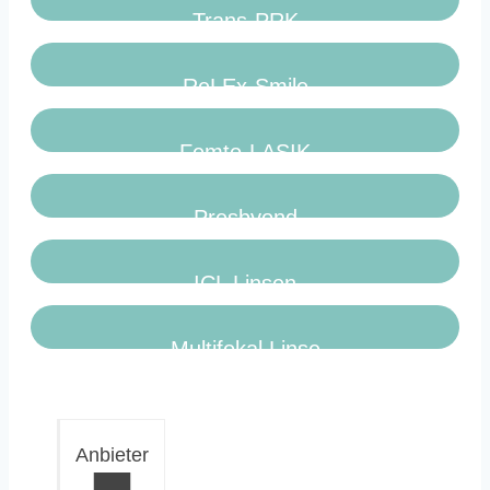
Trans-PRK
ReLEx-Smile
Femto-LASIK
Presbyond
ICL Linsen
Multifokal Linse
Anbieter