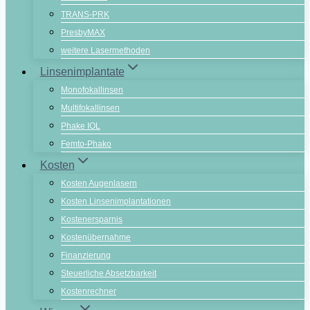
TRANS-PRK
PresbyMAX
weitere Lasermethoden
Linsenimplantate
Monofokallinsen
Multifokallinsen
Phake IOL
Femto-Phako
Kosten
Kosten Augenlasern
Kosten Linsenimplantationen
Kostenersparnis
Kostenübernahme
Finanzierung
Steuerliche Absetzbarkeit
Kostenrechner