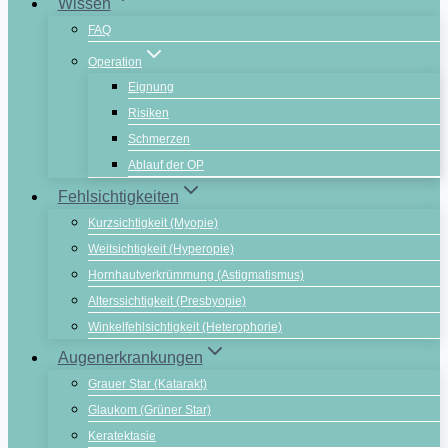
Wissen
FAQ
Operation
Eignung
Risiken
Schmerzen
Ablauf der OP
Fehlsichtigkeiten
Kurzsichtigkeit (Myopie)
Weitsichtigkeit (Hyperopie)
Hornhautverkrümmung (Astigmatismus)
Alterssichtigkeit (Presbyopie)
Winkelfehlsichtigkeit (Heterophorie)
Augenerkrankungen
Grauer Star (Katarakt)
Glaukom (Grüner Star)
Keratektasie