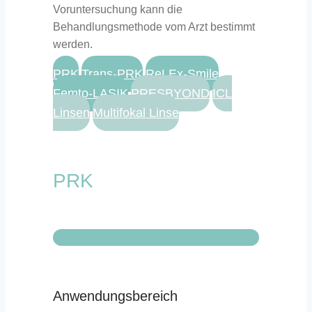
Voruntersuchung kann die
Behandlungsmethode vom Arzt bestimmt
werden.
PRK
Trans-PRK
ReLEx-Smile
Femto-LASIK
PRESBYOND
ICL
Linsen
Multifokal Linse
PRK
Anwendungsbereich