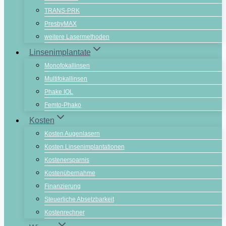
TRANS-PRK
PresbyMAX
weitere Lasermethoden
Linsenimplantate
Monofokallinsen
Multifokallinsen
Phake IOL
Femto-Phako
Kosten
Kosten Augenlasern
Kosten Linsenimplantationen
Kostenersparnis
Kostenübernahme
Finanzierung
Steuerliche Absetzbarkeit
Kostenrechner