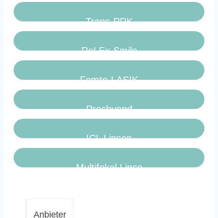
Trans-PRK
ReLEx-Smile
Femto-LASIK
Presbyond
ICL Linsen
Multifokal Linse
Anbieter