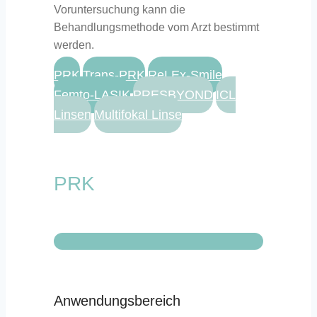
Voruntersuchung kann die
Behandlungsmethode vom Arzt bestimmt
werden.
PRK
Trans-PRK
ReLEx-Smile
Femto-LASIK
PRESBYOND
ICL
Linsen
Multifokal Linse
PRK
Anwendungsbereich