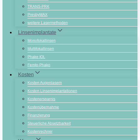
TRANS-PRK
PresbyMAX
weitere Lasermethoden
Linsenimplantate
Monofokallinsen
Multifokallinsen
Phake IOL
Femto-Phako
Kosten
Kosten Augenlasern
Kosten Linsenimplantationen
Kostenersparnis
Kostenübernahme
Finanzierung
Steuerliche Absetzbarkeit
Kostenrechner