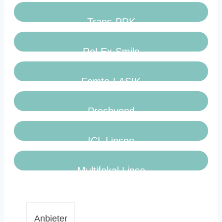
Trans-PRK
ReLEx-Smile
Femto-LASIK
Presbyond
ICL Linsen
Multifokal Linse
Anbieter