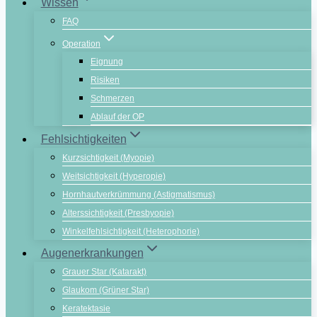
Wissen
FAQ
Operation
Eignung
Risiken
Schmerzen
Ablauf der OP
Fehlsichtigkeiten
Kurzsichtigkeit (Myopie)
Weitsichtigkeit (Hyperopie)
Hornhautverkrümmung (Astigmatismus)
Alterssichtigkeit (Presbyopie)
Winkelfehlsichtigkeit (Heterophorie)
Augenerkrankungen
Grauer Star (Katarakt)
Glaukom (Grüner Star)
Keratektasie