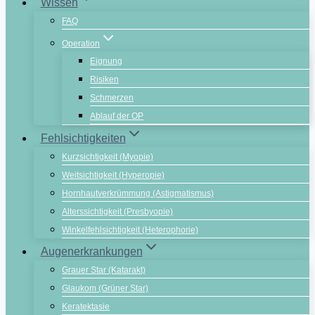
Wissen
FAQ
Operation
Eignung
Risiken
Schmerzen
Ablauf der OP
Fehlsichtigkeiten
Kurzsichtigkeit (Myopie)
Weitsichtigkeit (Hyperopie)
Hornhautverkrümmung (Astigmatismus)
Alterssichtigkeit (Presbyopie)
Winkelfehlsichtigkeit (Heterophorie)
Augenerkrankungen
Grauer Star (Katarakt)
Glaukom (Grüner Star)
Keratektasie