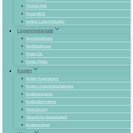
TRANS-PRK
PresbyMAX
weitere Lasermethoden
Linsenimplantate
Monofokallinsen
Multifokallinsen
Phake IOL
Femto-Phako
Kosten
Kosten Augenlasern
Kosten Linsenimplantationen
Kostenersparnis
Kostenübernahme
Finanzierung
Steuerliche Absetzbarkeit
Kostenrechner