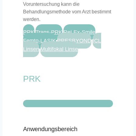
Voruntersuchung kann die
Behandlungsmethode vom Arzt bestimmt
werden.
PRK
Trans-PRK
ReLEx-Smile
Femto-LASIK
PRESBYOND
ICL
Linsen
Multifokal Linse
PRK
Anwendungsbereich