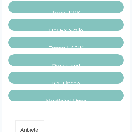
Trans-PRK
ReLEx-Smile
Femto-LASIK
Presbyond
ICL Linsen
Multifokal Linse
Anbieter