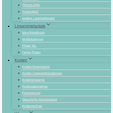
TRANS-PRK
PresbyMAX
weitere Lasermethoden
Linsenimplantate
Monofokallinsen
Multifokallinsen
Phake IOL
Femto-Phako
Kosten
Kosten Augenlasern
Kosten Linsenimplantationen
Kostenersparnis
Kostenübernahme
Finanzierung
Steuerliche Absetzbarkeit
Kostenrechner