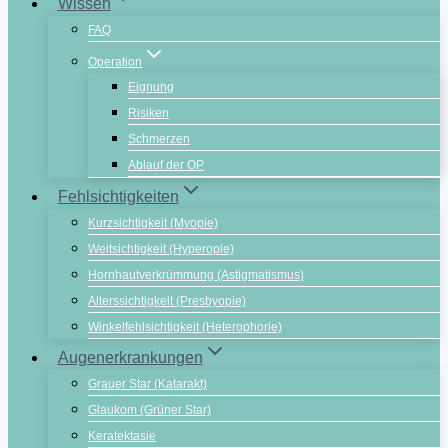
Wissen
FAQ
Operation
Eignung
Risiken
Schmerzen
Ablauf der OP
Fehlsichtigkeiten
Kurzsichtigkeit (Myopie)
Weitsichtigkeit (Hyperopie)
Hornhautverkrümmung (Astigmatismus)
Alterssichtigkeit (Presbyopie)
Winkelfehlsichtigkeit (Heterophorie)
Augenerkrankungen
Grauer Star (Katarakt)
Glaukom (Grüner Star)
Keratektasie