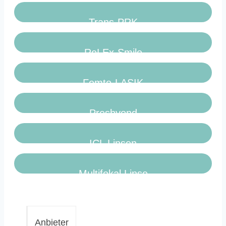
Trans-PRK
ReLEx-Smile
Femto-LASIK
Presbyond
ICL Linsen
Multifokal Linse
Anbieter