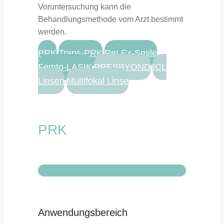
Voruntersuchung kann die
Behandlungsmethode vom Arzt bestimmt
werden.
PRK
Trans-PRK
ReLEx-Smile
Femto-LASIK
PRESBYOND
ICL
Linsen
Multifokal Linse
PRK
Anwendungsbereich