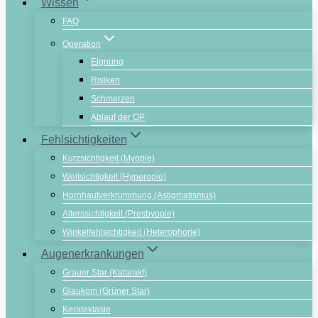
Wissen
FAQ
Operation
Eignung
Risiken
Schmerzen
Ablauf der OP
Fehlsichtigkeiten
Kurzsichtigkeit (Myopie)
Weitsichtigkeit (Hyperopie)
Hornhautverkrümmung (Astigmatismus)
Alterssichtigkeit (Presbyopie)
Winkelfehlsichtigkeit (Heterophorie)
Augenerkrankungen
Grauer Star (Katarakt)
Glaukom (Grüner Star)
Keratektasie