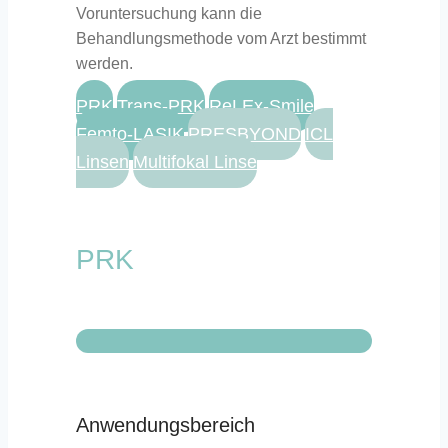
Voruntersuchung kann die
Behandlungsmethode vom Arzt bestimmt
werden.
PRK
Trans-PRK
ReLEx-Smile
Femto-LASIK
PRESBYOND
ICL
Linsen
Multifokal Linse
PRK
Anwendungsbereich