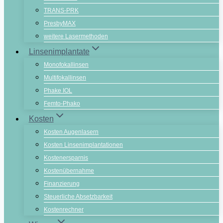
TRANS-PRK
PresbyMAX
weitere Lasermethoden
Linsenimplantate
Monofokallinsen
Multifokallinsen
Phake IOL
Femto-Phako
Kosten
Kosten Augenlasern
Kosten Linsenimplantationen
Kostenersparnis
Kostenübernahme
Finanzierung
Steuerliche Absetzbarkeit
Kostenrechner