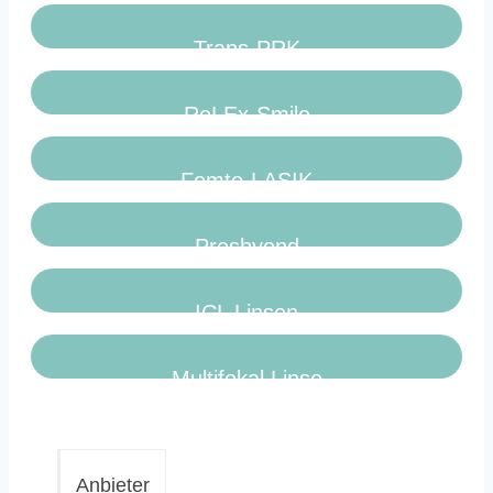
Trans-PRK
ReLEx-Smile
Femto-LASIK
Presbyond
ICL Linsen
Multifokal Linse
Anbieter