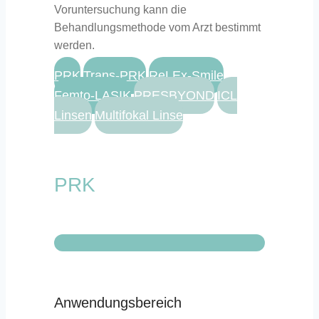
Voruntersuchung kann die
Behandlungsmethode vom Arzt bestimmt
werden.
PRK
Trans-PRK
ReLEx-Smile
Femto-LASIK
PRESBYOND
ICL
Linsen
Multifokal Linse
PRK
Anwendungsbereich