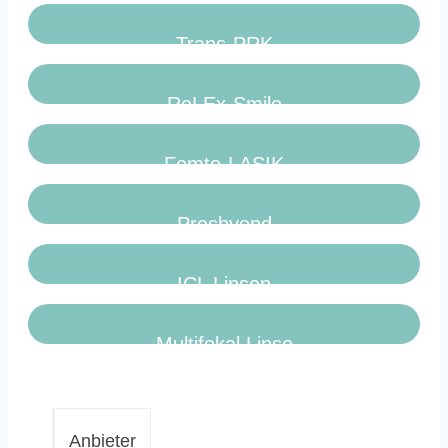
Trans-PRK
ReLEx-Smile
Femto-LASIK
Presbyond
ICL Linsen
Multifokal Linse
Anbieter