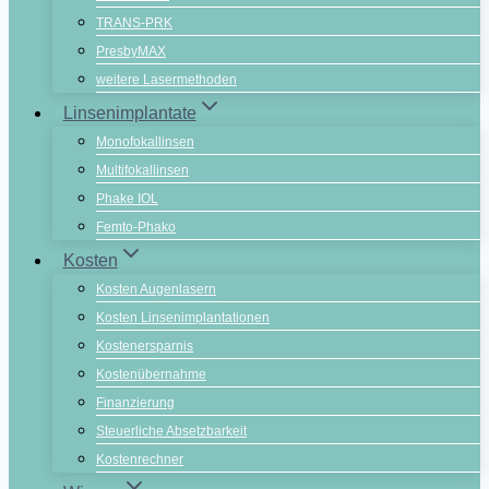
TRANS-PRK
PresbyMAX
weitere Lasermethoden
Linsenimplantate
Monofokallinsen
Multifokallinsen
Phake IOL
Femto-Phako
Kosten
Kosten Augenlasern
Kosten Linsenimplantationen
Kostenersparnis
Kostenübernahme
Finanzierung
Steuerliche Absetzbarkeit
Kostenrechner