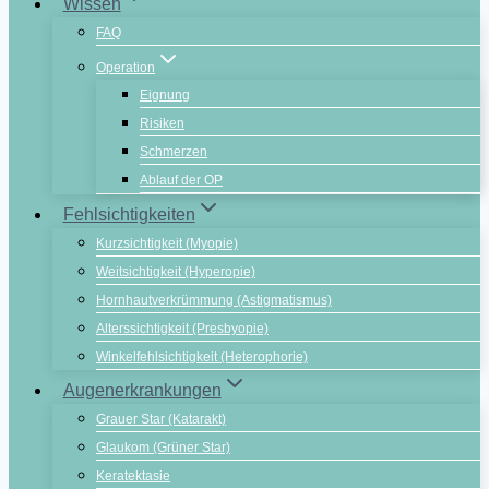
Wissen
FAQ
Operation
Eignung
Risiken
Schmerzen
Ablauf der OP
Fehlsichtigkeiten
Kurzsichtigkeit (Myopie)
Weitsichtigkeit (Hyperopie)
Hornhautverkrümmung (Astigmatismus)
Alterssichtigkeit (Presbyopie)
Winkelfehlsichtigkeit (Heterophorie)
Augenerkrankungen
Grauer Star (Katarakt)
Glaukom (Grüner Star)
Keratektasie