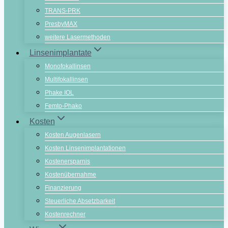
TRANS-PRK
PresbyMAX
weitere Lasermethoden
Linsenimplantate
Monofokallinsen
Multifokallinsen
Phake IOL
Femto-Phako
Kosten
Kosten Augenlasern
Kosten Linsenimplantationen
Kostenersparnis
Kostenübernahme
Finanzierung
Steuerliche Absetzbarkeit
Kostenrechner