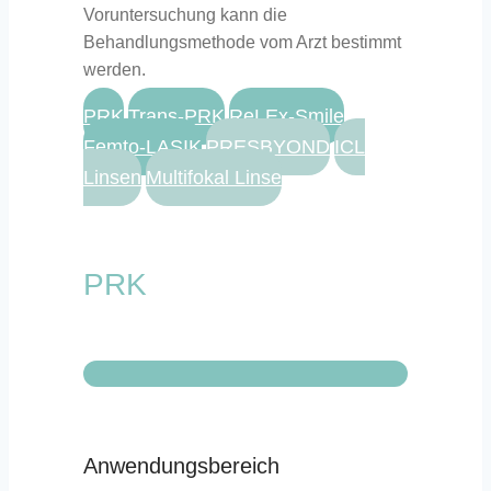
Voruntersuchung kann die
Behandlungsmethode vom Arzt bestimmt
werden.
PRK
Trans-PRK
ReLEx-Smile
Femto-LASIK
PRESBYOND
ICL
Linsen
Multifokal Linse
PRK
Anwendungsbereich