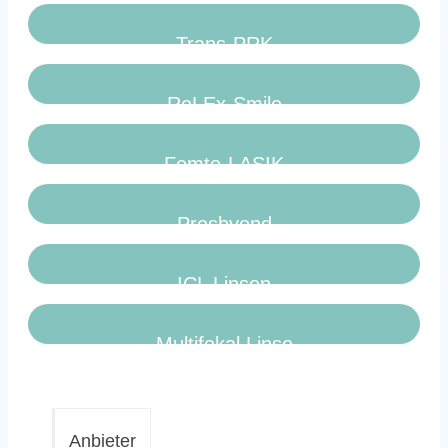
Trans-PRK
ReLEx-Smile
Femto-LASIK
Presbyond
ICL Linsen
Multifokal Linse
Anbieter