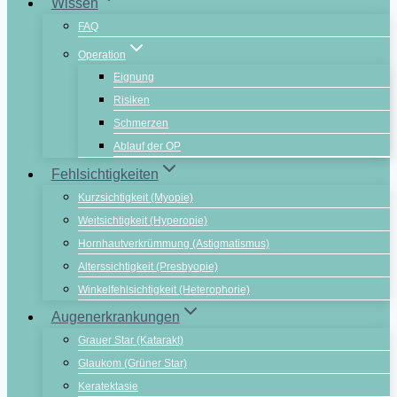
Wissen
FAQ
Operation
Eignung
Risiken
Schmerzen
Ablauf der OP
Fehlsichtigkeiten
Kurzsichtigkeit (Myopie)
Weitsichtigkeit (Hyperopie)
Hornhautverkrümmung (Astigmatismus)
Alterssichtigkeit (Presbyopie)
Winkelfehlsichtigkeit (Heterophorie)
Augenerkrankungen
Grauer Star (Katarakt)
Glaukom (Grüner Star)
Keratektasie