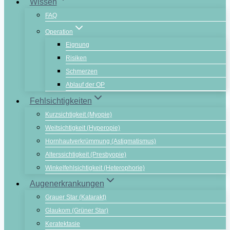
Wissen
FAQ
Operation
Eignung
Risiken
Schmerzen
Ablauf der OP
Fehlsichtigkeiten
Kurzsichtigkeit (Myopie)
Weitsichtigkeit (Hyperopie)
Hornhautverkrümmung (Astigmatismus)
Alterssichtigkeit (Presbyopie)
Winkelfehlsichtigkeit (Heterophorie)
Augenerkrankungen
Grauer Star (Katarakt)
Glaukom (Grüner Star)
Keratektasie