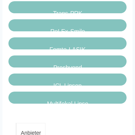
Trans-PRK
ReLEx-Smile
Femto-LASIK
Presbyond
ICL Linsen
Multifokal Linse
Anbieter