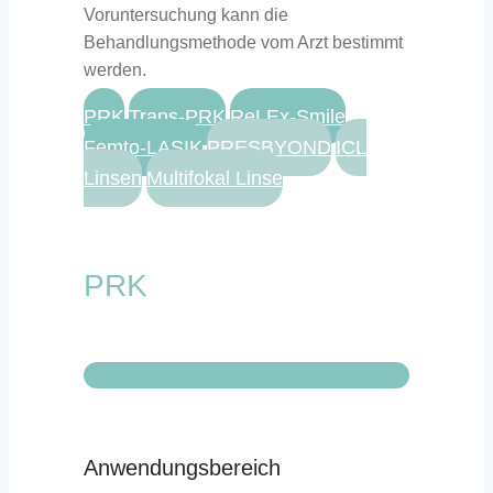
Voruntersuchung kann die
Behandlungsmethode vom Arzt bestimmt
werden.
PRK
Trans-PRK
ReLEx-Smile
Femto-LASIK
PRESBYOND
ICL
Linsen
Multifokal Linse
PRK
Anwendungsbereich