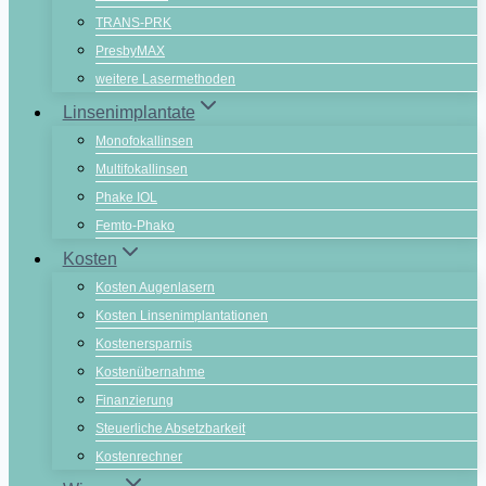
TRANS-PRK
PresbyMAX
weitere Lasermethoden
Linsenimplantate
Monofokallinsen
Multifokallinsen
Phake IOL
Femto-Phako
Kosten
Kosten Augenlasern
Kosten Linsenimplantationen
Kostenersparnis
Kostenübernahme
Finanzierung
Steuerliche Absetzbarkeit
Kostenrechner