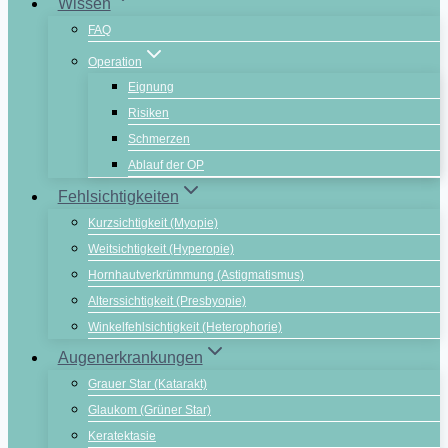
Wissen
FAQ
Operation
Eignung
Risiken
Schmerzen
Ablauf der OP
Fehlsichtigkeiten
Kurzsichtigkeit (Myopie)
Weitsichtigkeit (Hyperopie)
Hornhautverkrümmung (Astigmatismus)
Alterssichtigkeit (Presbyopie)
Winkelfehlsichtigkeit (Heterophorie)
Augenerkrankungen
Grauer Star (Katarakt)
Glaukom (Grüner Star)
Keratektasie