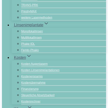
TRANS-PRK
PresbyMAX
weitere Lasermethoden
Linsenimplantate
Monofokallinsen
Multifokallinsen
Phake IOL
Femto-Phako
Kosten
Kosten Augenlasern
Kosten Linsenimplantationen
Kostenersparnis
Kostenübernahme
Finanzierung
Steuerliche Absetzbarkeit
Kostenrechner