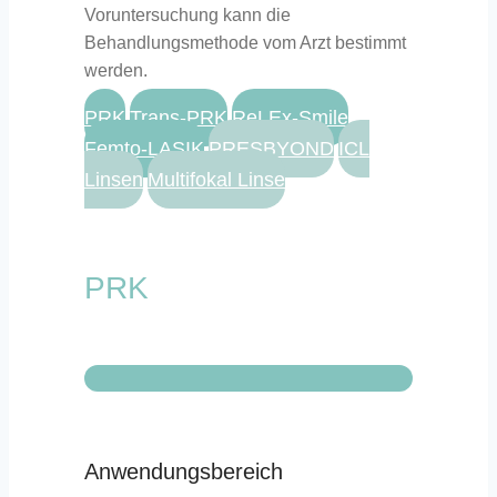
Voruntersuchung kann die
Behandlungsmethode vom Arzt bestimmt
werden.
PRK
Trans-PRK
ReLEx-Smile
Femto-LASIK
PRESBYOND
ICL
Linsen
Multifokal Linse
PRK
Anwendungsbereich