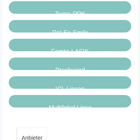
Trans-PRK
ReLEx-Smile
Femto-LASIK
Presbyond
ICL Linsen
Multifokal Linse
Anbieter