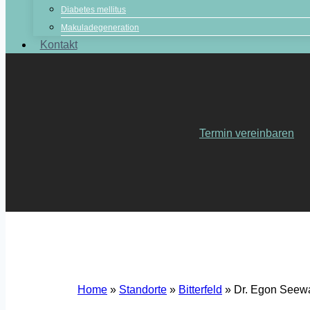
Diabetes mellitus
Makuladegeneration
Kontakt
Termin vereinbaren
Home
»
Standorte
»
Bitterfeld
»
Dr. Egon Seewal