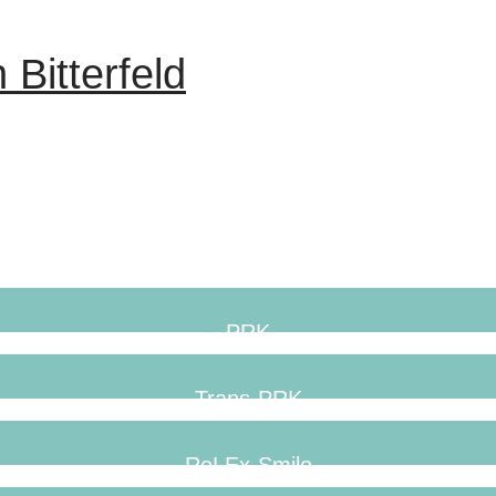
Bitterfeld
PRK
Trans-PRK
ReLEx-Smile