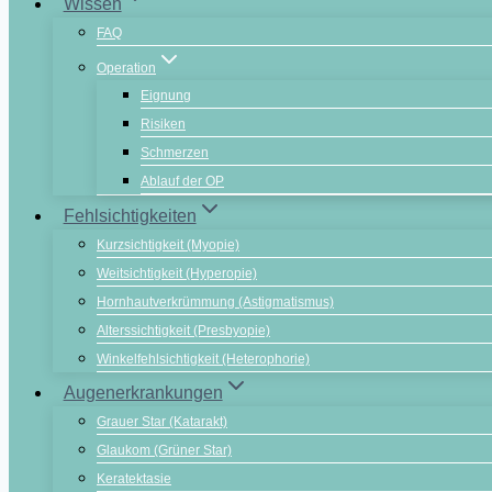
Wissen
FAQ
Operation
Eignung
Risiken
Schmerzen
Ablauf der OP
Fehlsichtigkeiten
Kurzsichtigkeit (Myopie)
Weitsichtigkeit (Hyperopie)
Hornhautverkrümmung (Astigmatismus)
Alterssichtigkeit (Presbyopie)
Winkelfehlsichtigkeit (Heterophorie)
Augenerkrankungen
Grauer Star (Katarakt)
Glaukom (Grüner Star)
Keratektasie