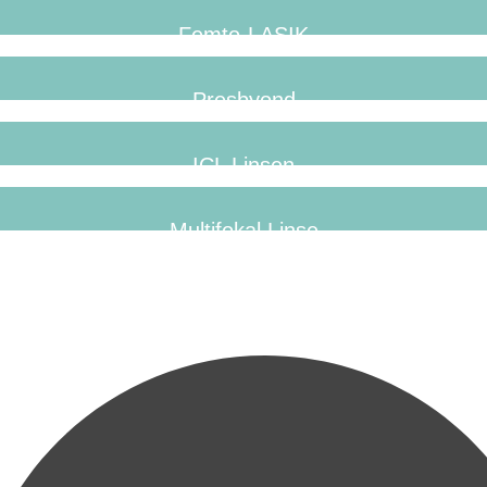
Femto-LASIK
Presbyond
ICL Linsen
Multifokal Linse